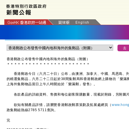
香港郵政公布發售中國內地和海外的集郵品（附圖）
＊
＊
＊
＊
＊
＊
＊
＊
＊
＊
＊
＊
＊
＊
＊
＊
＊
＊
＊
＊
＊
＊
＊
香港郵政今日（六月二十日）公布，由澳洲、加拿大、中國、馬恩島、列
的精選集郵品，六月二十二日起於38間集郵局和香港郵政網上購物坊「樂滿
上海外集郵物品當日上午八時開始於「樂滿郵」發售）。
各款產品的詳細資料、售價和每位顧客限購數量，現載於附錄，另附圖片
欲知有關產品詳情，請瀏覽香港郵政郵票策劃及拓展處網頁（
www.hong
政集郵組熱線2785 5711查詢。
完