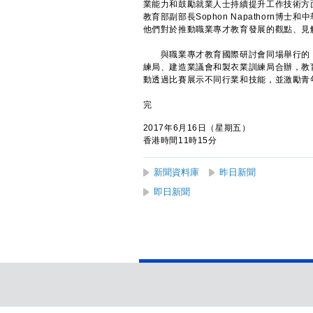
業能力和鼓勵就業人士持續提升工作技術方
教育部副部長Sophon Napathor
他們對於推動職業專才教育發展的觀點、見
與職業專才教育國際研討會同場舉行的「香
練局、建造業議會和製衣業訓練局合辦，教
動透過比賽展示不同行業和技能，並激勵青
完
2017年6月16日（星期五）
香港時間11時15分
新聞資料庫
昨日新聞
即日新聞