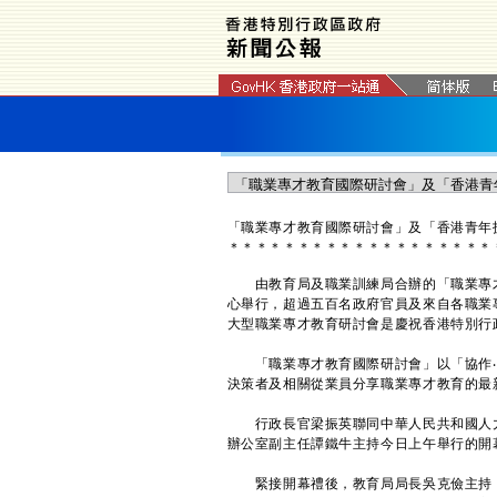
「職業專才教育國際研討會」及「香港青年技
＊
＊
＊
＊
＊
＊
＊
＊
＊
＊
＊
＊
＊
＊
＊
＊
＊
＊
＊
由教育局及職業訓練局合辦的「職業專才
心舉行，超過五百名政府官員及來自各職業
大型職業專才教育研討會是慶祝香港特別行
「職業專才教育國際研討會」以「協作‧創
決策者及相關從業員分享職業專才教育的最
行政長官梁振英聯同中華人民共和國人力
辦公室副主任譚鐵牛主持今日上午舉行的開
緊接開幕禮後，教育局局長吳克儉主持「