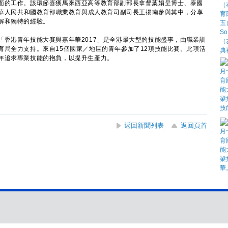
面的工作。該環節喜獲馬來西亞高等教育部副部長拿督葉娟呈博士、泰國
n博士和中華人民共和國教育部職業教育與成人教育司副司長王揚南參與其中，分享
解和獨特的經驗。
港青年技能大賽與嘉年華2017」是全港最大型的技能盛事，由職業訓
育局全力支持。來自15個國家／地區的青年參加了12項技能比賽。此項活
年追求專業技能的抱負，以提升生產力。
返回新聞列表
返回頁首