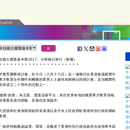
能大賽暨嘉年華2017」今明兩日舉行（附圖）
＊
＊
＊
＊
＊
＊
＊
＊
＊
＊
＊
＊
＊
＊
＊
＊
＊
＊
＊
＊
＊
＊
教育國際研討會」於今日（六月十六日）起一連兩日在香港會議展覽中
專才教育合作夥伴和機構的業界人士參與為期兩日的研討會。這項國際性
政區成立二十周年的活動之一。
業‧創新」為主題，透過這個平台，來自世界各地的職業專才教育領袖、
新發展及成功經驗，並藉此加強協作。
資源和社會保障部副部長湯濤以及中央人民政府駐香港特別行政區聯絡
幕禮。
政府領袖圓桌論壇」環節，並概述了香港特別行政區政府在加強青年就