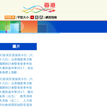
|
字型大小:
|
網頁指南
圖片