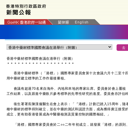
香港中藥材標準國際會議在港舉行（附圖）
＊
＊
＊
＊
＊
＊
＊
＊
＊
＊
＊
＊
＊
＊
＊
＊
＊
＊
＊
香港中藥材標準（「港標」）國際專家委員會第十次會議六月十二至十四
用中藥材建立標準的工作作最後審核。
會議有超過70名來自海外、內地和本地的專家出席。委員會於會上覆核「
工作結果，以及跟進中藥飲片參考標準的先導性研究的進度。委員會亦評估
衞生署署長陳漢儀醫生在會上表示：「『港標』計劃已踏入15周年，隨着
種中藥材的標準得到確立，並在中藥的測試和認證方面，成為獲得廣泛接受
成立，更有助香港發展成為中醫藥檢測及質量控制的國際樞紐。」
「港標」國際專家委員會於二○○二年年初成立，就發展「港標」的原則