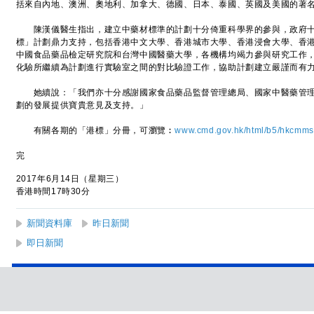
括來自內地、澳洲、奧地利、加拿大、德國、日本、泰國、英國及美國的著
陳漢儀醫生指出，建立中藥材標準的計劃十分倚重科學界的參與，政府十
標」計劃鼎力支持，包括香港中文大學、香港城市大學、香港浸會大學、香
中國食品藥品檢定研究院和台灣中國醫藥大學，各機構均竭力參與研究工作
化驗所繼續為計劃進行實驗室之間的對比驗證工作，協助計劃建立嚴謹而有
她續說：「我們亦十分感謝國家食品藥品監督管理總局、國家中醫藥管理
劃的發展提供寶貴意見及支持。」
有關各期的「港標」分冊，可瀏覽︰
www.cmd.gov.hk/html/b5/hkcmms
完
2017年6月14日（星期三）
香港時間17時30分
新聞資料庫
昨日新聞
即日新聞