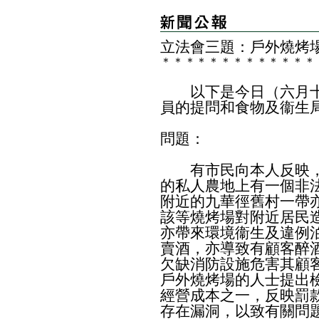
立法會三題：戶外燒烤
＊
＊
＊
＊
＊
＊
＊
＊
＊
＊
＊
＊
＊
以下是今日（六月十
員的提問和食物及衞生
問題：
有市民向本人反映，
的私人農地上有一個非
附近的九華徑舊村一帶
該等燒烤場對附近居民
亦帶來環境衞生及違例
賣酒，亦導致有顧客醉
欠缺消防設施危害其顧
戶外燒烤場的人士提出
經營成本之一，反映罰
存在漏洞，以致有關問