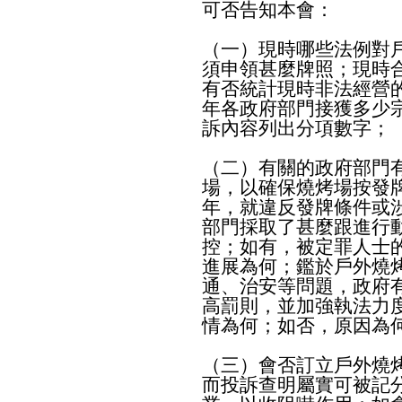
可否告知本會：
（一）現時哪些法例對
須申領甚麼牌照；現時
有否統計現時非法經營
年各政府部門接獲多少
訴內容列出分項數字；
（二）有關的政府部門
場，以確保燒烤場按發
年，就違反發牌條件或
部門採取了甚麼跟進行
控；如有，被定罪人士
進展為何；鑑於戶外燒
通、治安等問題，政府
高罰則，並加強執法力
情為何；如否，原因為
（三）會否訂立戶外燒
而投訴查明屬實可被記