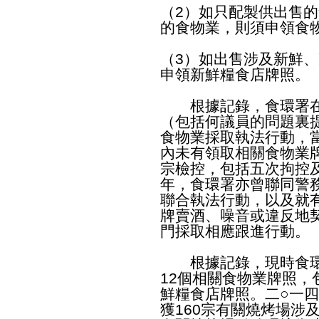
（2）如只配製供出售
的食物業，則須申領食
（3）如出售涉及新鮮
申領新鮮糧食店牌照。
根據記錄，食環署在
（包括何議員的問題裏
食物業採取執法行動，
內未有領取相關食物業
宗檢控，包括五次拘控
年，食環署亦曾聯同警
聯合執法行動，以及就
牌賣酒、噪音或違反地
門採取相應跟進行動。
根據記錄，現時食環
12個相關食物業牌照
鮮糧食店牌照。二○一
獲160宗有關燒烤場涉