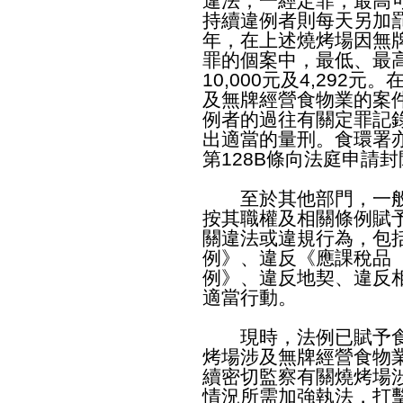
違法；一經定罪，最高
持續違例者則每天另加
年，在上述燒烤場因無
罪的個案中，最低、最高
10,000元及4,29
及無牌經營食物業的案
例者的過往有關定罪記
出適當的量刑。食環署
第128B條向法庭申請
至於其他部門，一般
按其職權及相關條例賦
關違法或違規行為，包
例》、違反《應課稅品
例》、違反地契、違反
適當行動。
現時，法例已賦予食
烤場涉及無牌經營食物
續密切監察有關燒烤場
情況所需加強執法，打