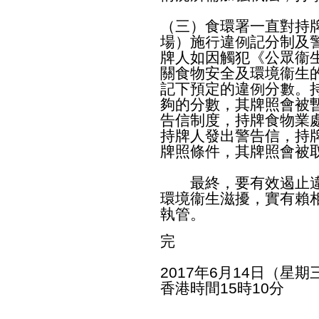
（三）食環署一直對持
場）施行違例記分制及
牌人如因觸犯《公眾衞
關食物安全及環境衞生
記下預定的違例分數。
夠的分數，其牌照會被
告信制度，持牌食物業
持牌人發出警告信，持
牌照條件，其牌照會被
最終，要有效遏止違
環境衞生滋擾，實有賴
執管。
完
2017年6月14日（星期
香港時間15時10分