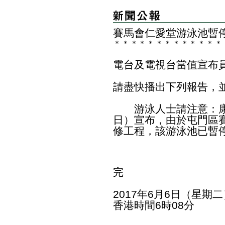
賽馬會仁愛堂游泳池暫
＊
＊
＊
＊
＊
＊
＊
＊
＊
＊
＊
＊
＊
電台及電視台當值宣布
請盡快播出下列報告，
游泳人士請注意：康
日）宣布，由於屯門區
修工程，該游泳池已暫
完
2017年6月6日（星期二
香港時間6時08分