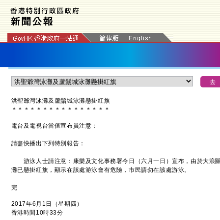
洪聖爺灣泳灘及蘆鬚城泳灘
懸掛紅旗
＊
＊
＊
＊
＊
＊
＊
＊
＊
＊
＊
＊
＊
＊
＊
＊
電台及電視台當值宣布員注意：
請盡快播出下列特別報告：
游泳人士請注意：康樂及文化事務署今日（六月一日）宣布，由於大浪關
灘已懸掛紅旗，顯示在該處游泳會有危險，市民請勿在該處游泳。
完
2017年6月1日（星期四）
香港時間10時33分