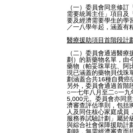
（一）委員會同意修訂
需要統籌主任」項目及
要及經濟需要學生的學
／一八學年起，涵蓋有
醫療援助項目首階段計
（二）委員會通過醫療
劃）的新藥物名單，由
藥物（帕妥珠單抗、阿
現已涵蓋的藥物貝伐珠
劃涵蓋合共16種自費癌
另外，委員會通過首階
○一七年八月至二○一九年
5,000元。委員會亦
濟審查評估準則，包括
人及同住核心家庭成員
服務券試驗計劃」屬於
與綜合社會保障援助計
劃時，無需經濟審查而