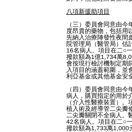
八項新援助項目
（三）委員會同意由今
度昂貴的藥物，包括用
先納入治療陣發性夜間
院管理局（醫管局）估計
16名病人。項目在二○
撥款額為1億1,734萬
會按現行檢討機制定期
入項目的涵蓋範圍，並
利亞基金或其他基金安
（四）委員會同意由今
病人，購買指定的用於
（介入性醫療裝置）。
植入術及經導管二尖瓣
二尖瓣關閉不全病人。
42名病人。項目在二○
撥款額為1,733萬1,