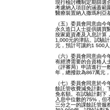
現行檢討機制定期篩選
考慮納入項目的涵蓋範
醫療裝置納入撒瑪利亞
（五）委員會同意由今
永久造口人士提供購買
按家庭資產及入息計算
1,000元的津貼。試驗
元，預計可讓約1 500
（六）委員會同意由今
有經濟需要的合資格人
（評審局）申請進行一
年，總撥款為867萬元，
（七）委員會同意於今
餘託管收費減免計劃」
免名額。在試驗計劃下
入息中位數的75%，但
三分之一的課餘託管服