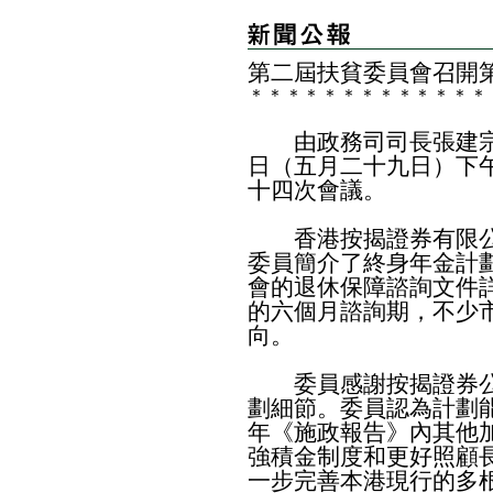
第二屆扶貧委員會召開
＊
＊
＊
＊
＊
＊
＊
＊
＊
＊
＊
＊
＊
由政務司司長張建宗
日（五月二十九日）下
十四次會議。
香港按揭證券有限公
委員簡介了終身年金計
會的退休保障諮詢文件
的六個月諮詢期，不少
向。
委員感謝按揭證券公
劃細節。委員認為計劃
年《施政報告》內其他
強積金制度和更好照顧
一步完善本港現行的多