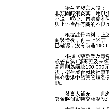
衞生署發言人說：「
非類固醇消炎藥，用以
不適、噁心、胃潰瘍和
與上述產品有關的不良
根據註冊資料，上述
商製造後，再由上述註
已確認，沒有製造1604
根據《藥劑業及毒藥條
或管有第1部毒藥及未
高罰則為罰款100,00
後，衞生署會就檢控事
轉介香港中醫藥管理委
動。
發言人補充：「此外
署會將個案轉交相關執