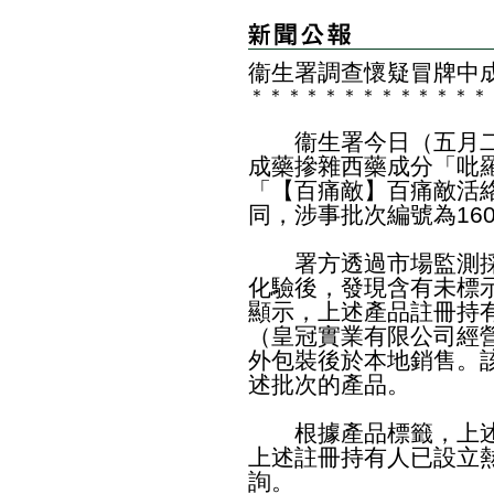
衞生署調查懷疑冒牌中
＊
＊
＊
＊
＊
＊
＊
＊
＊
＊
＊
＊
＊
​衞生署今日（五月二
成藥摻雜西藥成分「吡
「【百痛敵】百痛敵活絡油
同，涉事批次編號為160
署方透過市場監測採
化驗後，發現含有未標
顯示，上述產品註冊持
（皇冠實業有限公司經
外包裝後於本地銷售。
述批次的產品。
根據產品標籤，上述
上述註冊持有人已設立熱線
詢。