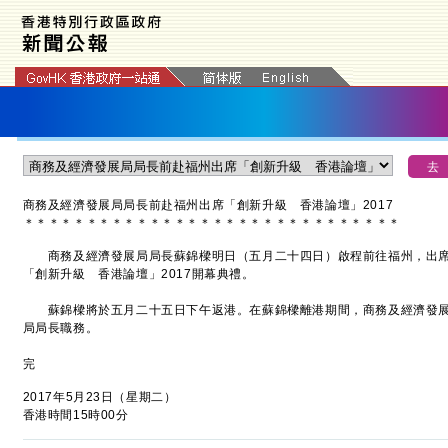
商務及經濟發展局局長前赴福州出席「創新升級 香港論壇」2017
＊
＊
＊
＊
＊
＊
＊
＊
＊
＊
＊
＊
＊
＊
＊
＊
＊
＊
＊
＊
＊
＊
＊
＊
＊
＊
＊
＊
＊
＊
商務及經濟發展局局長蘇錦樑明日（五月二十四日）啟程前往福州，出席
「創新升級 香港論壇」2017開幕典禮。
蘇錦樑將於五月二十五日下午返港。在蘇錦樑離港期間，商務及經濟發展
局局長職務。
完
2017年5月23日（星期二）
香港時間15時00分