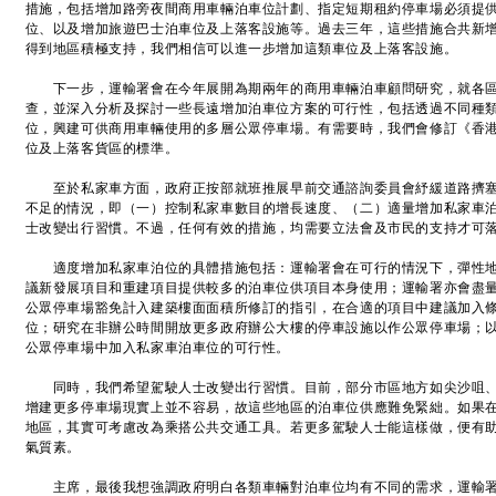
措施，包括增加路旁夜間商用車輛泊車位計劃、指定短期租約停車場必須提
位、以及增加旅遊巴士泊車位及上落客設施等。過去三年，這些措施合共新增
得到地區積極支持，我們相信可以進一步增加這類車位及上落客設施。
下一步，運輸署會在今年展開為期兩年的商用車輛泊車顧問研究，就各區
查，並深入分析及探討一些長遠增加泊車位方案的可行性，包括透過不同種
位，興建可供商用車輛使用的多層公眾停車場。有需要時，我們會修訂《香
位及上落客貨區的標準。
至於私家車方面，政府正按部就班推展早前交通諮詢委員會紓緩道路擠塞
不足的情況，即（一）控制私家車數目的增長速度、（二）適量增加私家車
士改變出行習慣。不過，任何有效的措施，均需要立法會及市民的支持才可
適度增加私家車泊位的具體措施包括：運輸署會在可行的情況下，彈性地
議新發展項目和重建項目提供較多的泊車位供項目本身使用；運輸署亦會盡
公眾停車場豁免計入建築樓面面積所修訂的指引，在合適的項目中建議加入
位；研究在非辦公時間開放更多政府辦公大樓的停車設施以作公眾停車場；
公眾停車場中加入私家車泊車位的可行性。
同時，我們希望駕駛人士改變出行習慣。目前，部分市區地方如尖沙咀、
增建更多停車場現實上並不容易，故這些地區的泊車位供應難免緊絀。如果
地區，其實可考慮改為乘搭公共交通工具。若更多駕駛人士能這樣做，便有
氣質素。
主席，最後我想強調政府明白各類車輛對泊車位均有不同的需求，運輸署