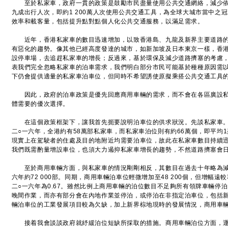
至於私家車，政府一貫的政策是鼓勵市民盡量使用公共交通網絡，減少依
九成出行人次，即約1 200萬人次使用公共交通工具，為全球大城市當中之
效率和載客量，包括提升點對點個人化公共交通服務，以滿足需求。
近年，香港私家車的數目迅速增加，以致香港島、九龍及新界主要道路的
有惡化的趨勢。像其他已經高度發達的城市，如新加坡及日本東京一樣，香
設停車場，去追趕私家車的增長；反過來，基於環保及減少道路擠塞的考慮
表我們完全忽略私家車的泊車需求，我們明白部分市民可能基於種種原因需
下仍會提供適量的私家車泊車位，但同時不希望誘使原擬乘搭公共交通工具
因此，政府的泊車政策是優先回應商用車輛的需求，而不會在各區廣設私
體需要的優次選擇。
在這個政策框架下，讓我首先扼要說明泊車位的供求狀況。先談私家車。過
二○一六年，全港約有58萬部私家車，而私家車泊位則有約66萬個，即平均1
現實上在駕駛者的住處及目的地附近均需要泊車位，故此在私家車數目持續
我們既需酌量增設車位，也須大力遏抑私家車增長的趨勢，不然道路擠塞會
至於商用車輛方面，與私家車的情況剛剛相反，其數目在過去十年略為減少，由
六年約72 000部。同期，商用車輛泊車位輕微增加至48 200個，但增幅
二○一六年為0.67。雖然比例上商用車輛的泊位數目不足夠所有領牌車輛停
晚間作業，而亦有部分會在內地作業並停泊，或停泊在非指定泊車位，包括
輛泊車位的工業發展項目較為欠缺，加上新界棕地現時的發展情況，商用車
接着我會談談政府就紓緩泊位短缺所採取的措施。商用車輛泊位方面，運