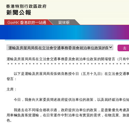
運輸及房屋局局長在立法會交通事務委員會就泊車位政策的開場發言（只有
＊
＊
＊
＊
＊
＊
＊
＊
＊
＊
＊
＊
＊
＊
＊
＊
＊
＊
＊
＊
＊
＊
＊
＊
＊
＊
＊
＊
＊
＊
＊
＊
＊
以下是運輸及房屋局局長張炳良教授今日（五月十九日）在立法會交通事
發言：
主席：
今日，我會向大家委員簡述政府提供泊車位的政策，以及就紓緩泊車位短
我過去在不同場合都表示過，政府提供泊車位的政策，是盡量優先考慮及
用車輛負責客貨運輸，在日常運作中對泊車位有實質的需求，在物流業、旅
色。