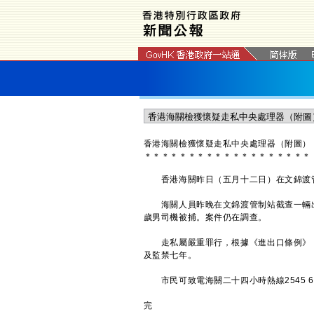
香港海關檢獲懷疑走私中央處理器（附圖）
＊
＊
＊
＊
＊
＊
＊
＊
＊
＊
＊
＊
＊
＊
＊
＊
＊
＊
＊
香港海關昨日（五月十二日）在文錦渡管
海關人員昨晚在文錦渡管制站截查一輛出
歲男司機被捕。案件仍在調查。
走私屬嚴重罪行，根據《進出口條例》，
及監禁七年。
市民可致電海關二十四小時熱線2545 6
完