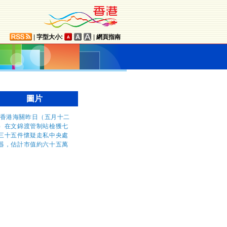
|
字型大小:
|
網頁指南
圖片