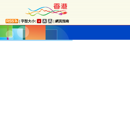
|
字型大小:
|
網頁指南