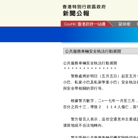
公共服務車輛安全執法行動展開
＊
＊
＊
＊
＊
＊
＊
＊
＊
＊
＊
＊
＊
＊
警務處將於明日（五月五日）起至五月十
小巴、私家小巴及私家學童小巴）安全執法
與安全帶相關的罪行等。
根據警方數字，二○一七年一月至三月，
百分之四十三，導致２ １１４人傷亡，當
警方發言人表示，這些交通意外主要成因
適當地或不合法地轉向。
警方呼籲公共服務車輛司機駕駛時切勿使