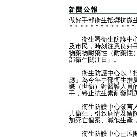
做好手部衞生抵禦抗微
＊
＊
＊
＊
＊
＊
＊
＊
＊
＊
＊
＊
＊
衞生署衞生防護中心
及市民，時刻
注意良好
物藥物耐藥性（耐藥性
部衞生關注日」
。
衞生防護中心以「抵
應」為今年手部衞生推
織（世衞）對醫護人員
手，終止抗生素耐藥問
衞生防護中心發言人
共衞生，引致病情及留
加死亡個案、減低生產
衞生防護中心已展開