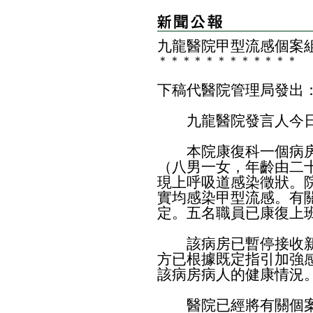
九龍醫院
甲型流感個案
＊
＊
＊
＊
＊
＊
＊
＊
＊
＊
＊
＊
下稿代醫院管理局發出
九龍醫院發言人今日
本院康復科一個病房
（八男一女，年齡由二
現上呼吸道感染徵狀。
實均感染甲型流感。有
定。五名職員已康復上
該病房已暫停接收新
方已根據既定指引加強
該病房病人的健康情況
醫院已經將有關個案