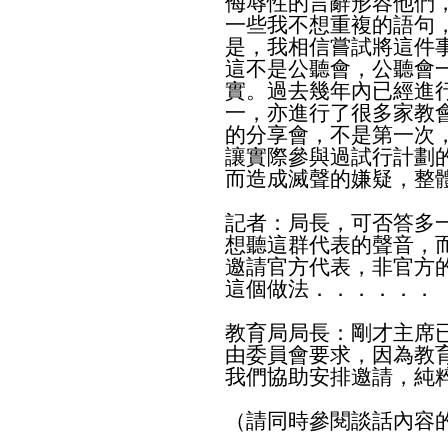
侮辱性的言辭形容他們
一些我不想重複的語句
是，我相信嘗試將這件
這不是公聽會，公聽會
實。過去幾年內已經進
一，亦進行了很多家教
的分享會，不是第一次
讓實際參與過試行計劃
而造成滅聲的嫌疑，整
記者：局長，可否答多
想聽這群代表的聲音，
邀請官方代表，非官方
這個做法．．．．．．
教育局局長：剛才主席
由委員會要求，因為教
我們協助安排邀請，純
（請同時參閱談話內容