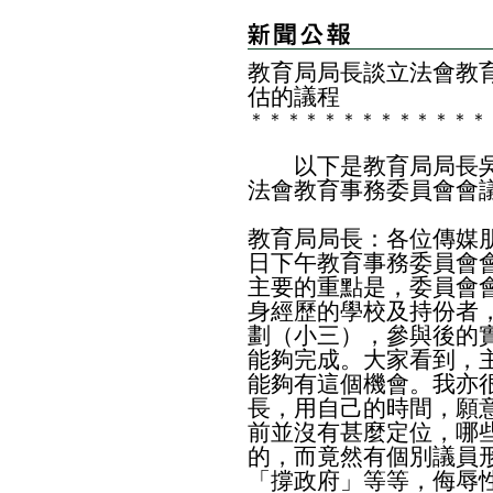
教育局局長談立法會教
估的議程
＊
＊
＊
＊
＊
＊
＊
＊
＊
＊
＊
＊
＊
以下是教育局局長吳
法會教育事務委員會會
教育局局長：各位傳媒
日下午教育事務委員會
主要的重點是，委員會
身經歷的學校及持份者，
劃（小三），參與後的
能夠完成。大家看到，
能夠有這個機會。我亦
長，用自己的時間，願
前並沒有甚麼定位，哪
的，而竟然有個別議員
「撐政府」等等，侮辱