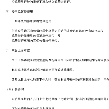
－ 沿毓華里行駛的車輛不准右轉入毓華街東行。
丙﹒停車位暫停使用
下列路段的停車位將暫停使用：
－ 位於介乎鑽石山殯儀館與中華電力分站的未命名道路的收費錶停車位；
－ 毓華街近毓學里的電單車停車位；及
－ 毓華街停車場內五個收費錶停車位。
丁﹒乘客上落車處
的士上落客處將設於豐盛街西行線近富山邨富仁樓及毓華街西行線近毓
私家車上落客處將設於毓華街西行線近毓學里。
四月九日上午七時至下午六時，蒲崗村道學校村的停車場將會封閉，用作
（四）長沙灣
永明里將於四月八日上午七時至晚上七時封閉（持有許可證的車輛除外
下列交通措施將於四月九日實施：