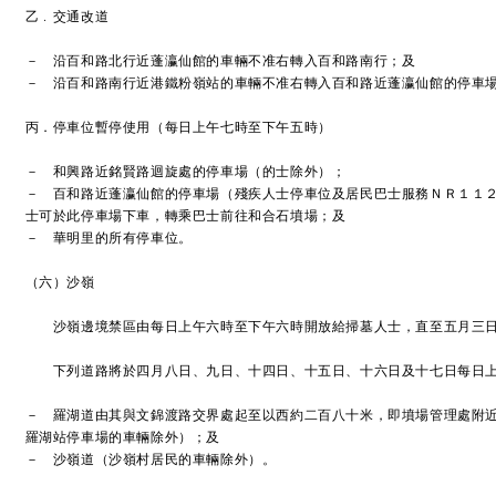
乙﹒交通改道
－ 沿百和路北行近蓬瀛仙館的車輛不准右轉入百和路南行；及
－ 沿百和路南行近港鐵粉嶺站的車輛不准右轉入百和路近蓬瀛仙館的停車
丙．停車位暫停使用（每日上午七時至下午五時）
－ 和興路近銘賢路迴旋處的停車場（的士除外）；
－ 百和路近蓬瀛仙館的停車場（殘疾人士停車位及居民巴士服務ＮＲ１１
士可於此停車場下車，轉乘巴士前往和合石墳場；及
－ 華明里的所有停車位。
（六）沙嶺
沙嶺邊境禁區由每日上午六時至下午六時開放給掃墓人士，直至五月三
下列道路將於四月八日、九日、十四日、十五日、十六日及十七日每日上
－ 羅湖道由其與文錦渡路交界處起至以西約二百八十米，即墳場管理處附
羅湖站停車場的車輛除外）；及
－ 沙嶺道（沙嶺村居民的車輛除外）。