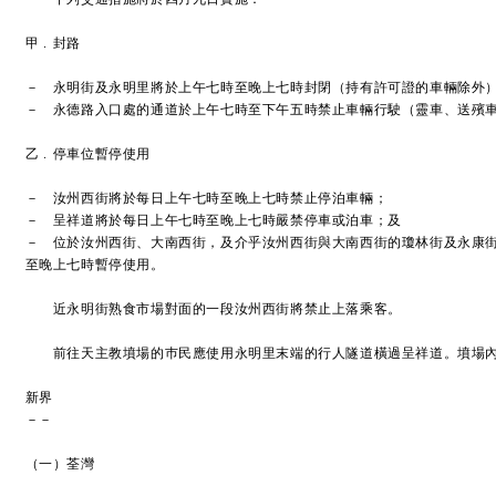
甲﹒封路
－ 永明街及永明里將於上午七時至晚上七時封閉（持有許可證的車輛除外
－ 永德路入口處的通道於上午七時至下午五時禁止車輛行駛（靈車、送殯
乙﹒停車位暫停使用
－ 汝州西街將於每日上午七時至晚上七時禁止停泊車輛；
－ 呈祥道將於每日上午七時至晚上七時嚴禁停車或泊車；及
－ 位於汝州西街、大南西街，及介乎汝州西街與大南西街的瓊林街及永康
至晚上七時暫停使用。
近永明街熟食市場對面的一段汝州西街將禁止上落乘客。
前往天主教墳場的巿民應使用永明里末端的行人隧道橫過呈祥道。墳場內
新界
－－
（一）荃灣