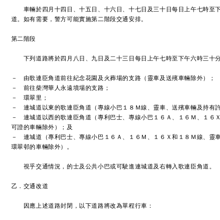
車輛於四月十四日、十五日、十六日、十七日及三十日每日上午七時至下
道。如有需要，警方可能實施第二階段交通安排。
第二階段
下列道路將於四月八日、九日及二十三日每日上午七時至下午六時三十
－ 由歌連臣角道前往紀念花園及火葬場的支路（靈車及送殯車輛除外）；
－ 前往柴灣華人永遠墳場的支路；
－ 環翠里；
－ 連城道以東的歌連臣角道（專線小巴１８Ｍ線、靈車、送殯車輛及持有
－ 連城道以西的歌連臣角道（專利巴士、專線小巴１６Ａ、１６Ｍ、１６
可證的車輛除外）；及
－ 連城道（專利巴士、專線小巴１６Ａ、１６Ｍ、１６Ｘ和１８Ｍ線、靈
環翠邨的車輛除外）。
視乎交通情況，的士及公共小巴或可駛進連城道及右轉入歌連臣角道。
乙．交通改道
因應上述道路封閉，以下道路將改為單程行車：