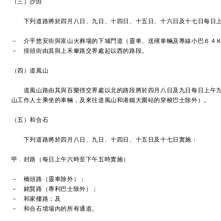
（三）沙田
下列道路將於四月八日、九日、十四日、十五日、十六日及十七日每日上
－ 介乎悠安街與富山火葬場的下城門道（靈車、送殯車輛及專線小巴６４
－ 排頭街由其與上禾輋路交界處起以西的路段。
（四）道風山
道風山路由其與百樂徑交界處以北的路段將於四月八日及九日每日上午九
山工作人士乘坐的車輛，及來往道風山和港鐵大圍站的穿梭巴士除外）。
（五）和合石
下列道路將於四月八日、九日、十四日、十五日及十七日實施：
甲﹒封路（每日上午六時至下午五時實施）
－ 橋頭路（靈車除外）；
－ 銘賢路（專利巴士除外）；
－ 和家樓路；及
－ 和合石墳場內的所有通道。