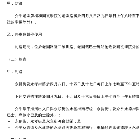
甲﹒封路
介乎老圍牌樓和圓玄學院的老圍路將於四月八日及九日每日上午八時至下
證的車輛除外）。
乙﹒停車位暫停使用
封路期間，位於老圍路近二陂圳路、老圍舊巴士總站附近及圓玄學院外的
（二）葵青
甲﹒封路
永賢街及永孝街將於四月八日、十四日及十七日每日上午七時至下午五時
下列交通措施將於四月九日、十五日及十六日每日上午七時至下午五時
－ 介乎環宇海灣出入口與永順街的永德街南行線、永賢街，及介乎永德街
巴士、專線小巴及的士除外）；
－ 永創街、永孝街及永立街將會封閉；及
－ 介乎葵喜街及永建路的永基路將改為單程南行，車輛須經永建路駛入永