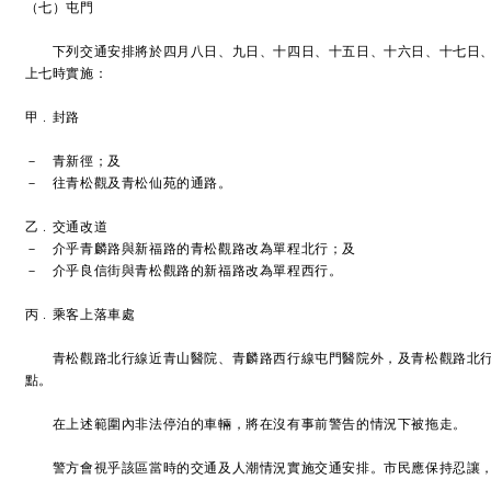
（七）屯門
下列交通安排將於四月八日、九日、十四日、十五日、十六日、十七日、
上七時實施：
甲﹒封路
－ 青新徑；及
－ 往青松觀及青松仙苑的通路。
乙﹒交通改道
－ 介乎青麟路與新福路的青松觀路改為單程北行；及
－ 介乎良信街與青松觀路的新福路改為單程西行。
丙﹒乘客上落車處
青松觀路北行線近青山醫院、青麟路西行線屯門醫院外，及青松觀路北行
點。
在上述範圍內非法停泊的車輛，將在沒有事前警告的情況下被拖走。
警方會視乎該區當時的交通及人潮情況實施交通安排。市民應保持忍讓，