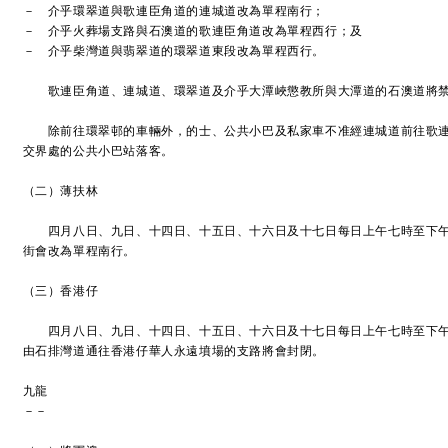
－ 介乎環翠道與歌連臣角道的連城道改為單程南行；
－ 介乎火葬場支路與石澳道的歌連臣角道改為單程西行；及
－ 介乎柴灣道與翡翠道的環翠道東段改為單程西行。
歌連臣角道、連城道、環翠道及介乎大潭峽懲教所與大潭道的石澳道將
除前往環翠邨的車輛外，的士、公共小巴及私家車不准經連城道前往歌連
交界處的公共小巴站落客。
（二）薄扶林
四月八日、九日、十四日、十五日、十六日及十七日每日上午七時至下午
街會改為單程南行。
（三）香港仔
四月八日、九日、十四日、十五日、十六日及十七日每日上午七時至下午
由石排灣道通往香港仔華人永遠墳場的支路將會封閉。
九龍
－－