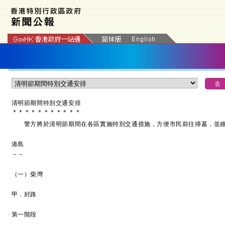
清明節期間特別交通安排
＊
＊
＊
＊
＊
＊
＊
＊
＊
＊
＊
警方將於清明節期間在各區實施特別交通措施，方便市民前往掃墓，並維
港島
－－
（一）柴灣
甲．封路
第一階段