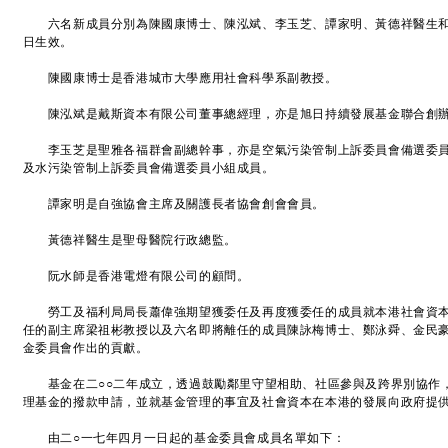
六名新成員分別為陳國康博士、陳泓斌、李玉芝、譚家明、黃德祥醫生和
日生效。
陳國康博士是香港城市大學應用社會科學系副教授。
陳泓斌是戴斯資本有限公司董事總經理，亦是旭日持續發展基金聯合創
李玉芝是聖雅各福群會副總幹事，亦是空氣污染管制上訴委員會備選委員
及水污染管制上訴委員會備選委員小組成員。
譚家明是自強協會主席及關護長者協會創會會員。
黃德祥醫生是聖母醫院行政總監。
阮水師是香港電燈有限公司的顧問。
勞工及福利局局長蕭偉強期望獲委任及再度獲委任的成員就本港社會資本
任的副主席梁祖彬教授以及六名即將離任的成員陳詠梅博士、鄭泳舜、金民
金委員會作出的貢獻。
基金在二○○二年成立，透過鼓勵鄰里守望相助、社區參與及跨界別協作
理基金的撥款申請，並就基金管理的事宜及社會資本在本港的發展向政府提
由二○一七年四月一日起的基金委員會成員名單如下：