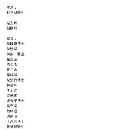
主席：
林正財醫生
副主席：
關則輝
成員：
陳國康博士
陳泓斌
陳崇一醫生
趙立基
周奕希
黃岳永
葉錦誠
紀治興博士
林碧珠
李玉芝
梁佩瑤
盧金榮博士
吳守基
魏綺珊
譚家明
丁惠芳博士
黃德祥醫生