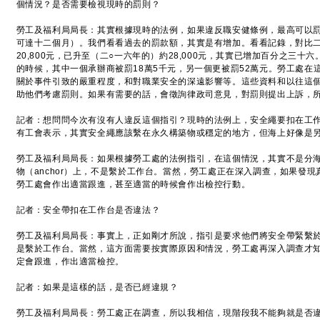
個情況？是否需要檢視現時的罰則？
勞工及福利局局長：其實根據現時的法例，如果違反職安健條例，最高可以罰
可達十二個月）。我們看看過去的罰款額，其實是有增加。看看記錄，對比二
20,800元，已升至（二○一六年的）約28,000元，其實已增加百分之三
的時候，其中一個承辦商被罰18萬5千元，另一個更被罰52萬元。勞工處在
關於事件引致的嚴重程度，和對職業安全的深遠影響等。這些資料和以往這
助他們考慮罰則。如果有需要的話，會徵詢律政司意見，對罰則提出上訴，
記者：想問問今次有沒有人違反這個指引？現時的法例上，安全繩要扣在工
有工會表示，其實安全繩應該繫在永久構築物或穩定的地方，但海上好像是
勞工及福利局局長：如果根據勞工處的法例指引，在這個情況，其實不是分
物（anchor）上，不是繫於工作台。當然，勞工處正在深入調查，如果發
勞工處會作出適當跟進，甚至適當的時候會作出檢控行動。
記者：安全帶扣在工作台是否違法？
勞工及福利局局長：事實上，正如剛才所說，指引是要求他們將安全帶緊繫於繫
是繫於工作台。當然，這方面需要按實際原因和情況，勞工處再深入調查才
定會跟進，作出適當檢控。
記者：如果是這樣的話，是否已經違規？
勞工及福利局局長：勞工處正在調查，所以我相信，現階段我不能夠就是否