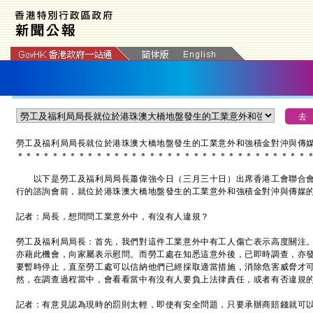
勞工及福利局局長就位於港珠澳大橋地盤發生的工業意外和強積金對沖與傳
＊
＊
＊
＊
＊
＊
＊
＊
＊
＊
＊
＊
＊
＊
＊
＊
＊
＊
＊
＊
＊
＊
＊
＊
＊
＊
＊
＊
＊
＊
＊
＊
＊
以下是勞工及福利局局長蕭偉強今日（三月三十日）出席香港工會聯合會
行的諮詢會前，就位於港珠澳大橋地盤發生的工業意外和強積金對沖與傳媒
記者：局長，想問問工業意外中，有沒有人違規？
勞工及福利局局長：首先，我們對這件工業意外中有工人傷亡表示高度關注
亦藉此機會，向家屬表示慰問。而勞工處在知悉這意外後，已即時調查，亦
要暫時停止，直至勞工處可以信納他們已經採取適當措施，消除危害威脅才
然，在調查過程當中，會看看當中有沒有人要負上法律責任，或者有否違規
記者：有意見認為現時的罰則太輕，即使有安全問題，只要承辦商賠錢就可