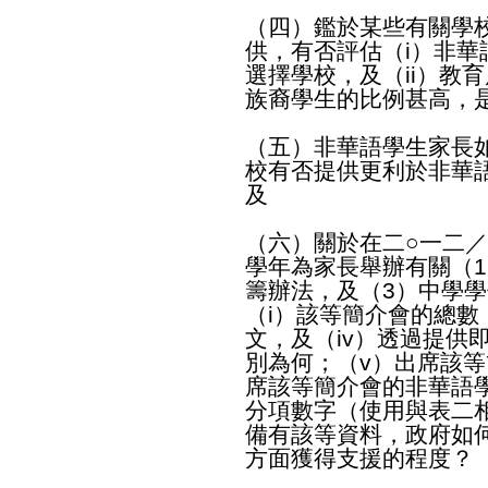
（四）鑑於某些有關學
供，有否評估（i）非
選擇學校，及（ii）教
族裔學生的比例甚高，
（五）非華語學生家長
校有否提供更利於非華
及
（六）關於在二○一二
學年為家長舉辦有關（
籌辦法，及（3）中學
（i）該等簡介會的總數；
文，及（iv）透過提供
別為何；（v）出席該等
席該等簡介會的非華語
分項數字（使用與表二
備有該等資料，政府如
方面獲得支援的程度？