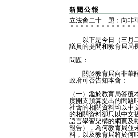
立法會二十一題：向非
＊
＊
＊
＊
＊
＊
＊
＊
＊
＊
＊
＊
＊
以下是今日（三月二
議員的提問和教育局局
問題：
關於教育局向非華語
政府可否告知本會：
（一）鑑於教育局答覆
度開支預算提出的問題
社會的相關資料均以中
的相關資料卻只以中文
語言學習架構的網頁及
報告），為何教育局並
料，以及教育局將於何