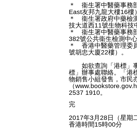
＊ 衞生署中醫藥事務部（
East友邦九龍大樓16樓
＊ 衞生署政府中藥檢
技大道西11號生物科技
＊ 衞生署中醫藥事務
382號公共衞生檢測中
＊ 香港中醫藥管理委員
號胡忠大廈22樓）。
如欲查詢「港標」事宜，
標」辦事處聯絡。「港
物銷售小組發售，市民
（
www.bookstore.gov.
2537 1910。
完
2017年3月28日（星期
香港時間15時00分