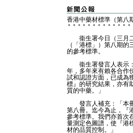
香港中藥材標準（第八
＊
＊
＊
＊
＊
＊
＊
＊
＊
＊
＊
＊
＊
衞生署今日（三月二
（「港標」）第八期的
的參考標準。
衞生署發言人表示：
年，多年來有賴各合作
試和認證方面，已成為
標』的研究結果，亦有
質的中藥。」
發言人補充：「本冊
第八冊。迄今為止，『港
參考標準。我們亦首次
量測定色圖譜，使『港
材的品質控制。」