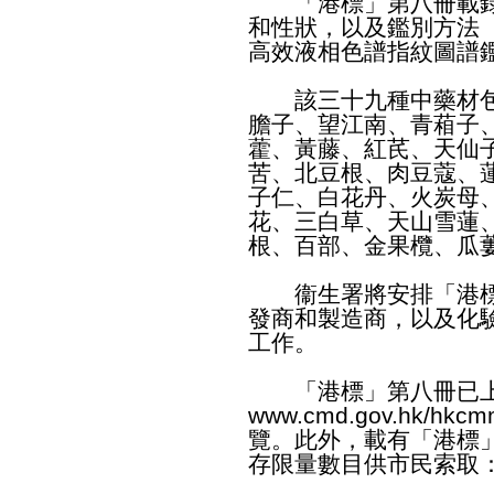
「港標」第八冊載錄
和性狀，以及鑑別方法
高效液相色譜指紋圖譜
該三十九種中藥材包
膽子、望江南、青葙子
藿、黃藤、紅芪、天仙
苦、北豆根、肉豆蔻、
子仁、白花丹、火炭母
花、三白草、天山雪蓮
根、百部、金果欖、瓜
衞生署將安排「港標
發商和製造商，以及化
工作。
「港標」第八冊已
www.cmd.gov.hk/hkcmm
覽。此外，載有「港標
存限量數目供市民索取