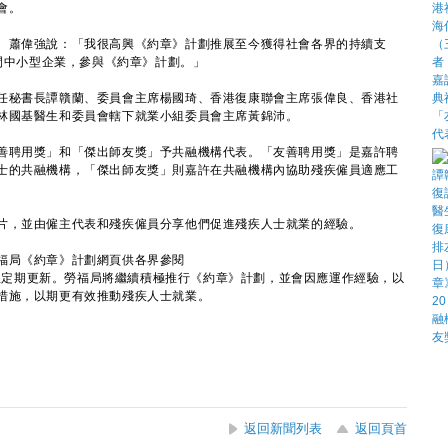
會。
蕭偉強說：「我很高興《約章》計劃推展至今獲得社會各界的持續支
0間中小型企業，參與《約章》計劃。」
秘書長譚贛蘭、委員會主席楊國琦、香港復康聯會主席張偉良、香港社
林國基醫生和委員會轄下就業小組委員會主席黃錦沛。
聘用獎」和「傑出師友獎」予共融機構代表。「友善聘用獎」是嘉許聘
士的共融機構，「傑出師友獎」則嘉許在共融機構內協助殘疾僱員適應工
，並由僱主代表和殘疾僱員分享他們促進殘疾人士就業的經驗。
局《約章》計劃網頁供各界參閱
並定期更新。勞福局將繼續積極推行《約章》計劃，並會因應運作經驗，以
措施，以期更有效推動殘疾人士就業。
返回新聞列表
返回頁首