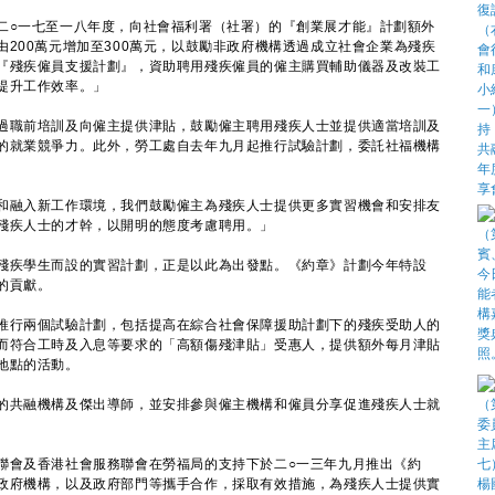
○一七至一八年度，向社會福利署（社署）的『創業展才能』計劃額外
200萬元增加至300萬元，以鼓勵非政府機構透過成立社會企業為殘疾
『殘疾僱員支援計劃』，資助聘用殘疾僱員的僱主購買輔助儀器及改裝工
提升工作效率。」
職前培訓及向僱主提供津貼，鼓勵僱主聘用殘疾人士並提供適當培訓及
的就業競爭力。此外，勞工處自去年九月起推行試驗計劃，委託社福機構
融入新工作環境，我們鼓勵僱主為殘疾人士提供更多實習機會和安排友
殘疾人士的才幹，以開明的態度考慮聘用。」
疾學生而設的實習計劃，正是以此為出發點。《約章》計劃今年特設
的貢獻。
行兩個試驗計劃，包括提高在綜合社會保障援助計劃下的殘疾受助人的
而符合工時及入息等要求的「高額傷殘津貼」受惠人，提供額外每月津貼
地點的活動。
共融機構及傑出導師，並安排參與僱主機構和僱員分享促進殘疾人士就
會及香港社會服務聯會在勞福局的支持下於二○一三年九月推出《約
政府機構，以及政府部門等攜手合作，採取有效措施，為殘疾人士提供實