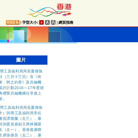
|
字型大小:
|
網頁指南
圖片