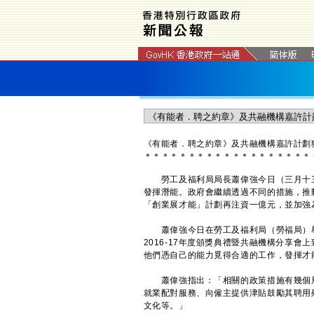
《有能者．聘之約章》及共融機構嘉許計劃
＊
＊
＊
＊
＊
＊
＊
＊
＊
＊
＊
＊
＊
＊
＊
＊
＊
＊
＊
勞工及福利局局長蕭偉強今日（三月十三
發揮潛能。政府會繼續透過不同的措施，推
「創業展才能」計劃再注資一億元，並加強
蕭偉強今日在勞工及福利局（勞福局）舉
2016-17年度頒獎典禮暨共融機構分享
他們憑自己的能力覓得合適的工作，發揮才
蕭偉強指出：「相關的政策措施有幾個層
就業配對服務、向僱主提供津貼鼓勵其聘用
文化等。」