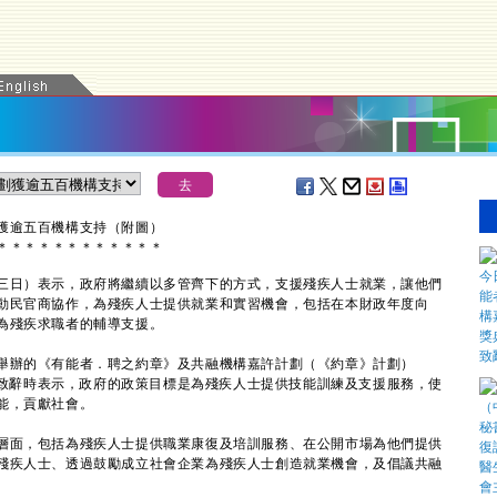
獲逾五百機構支
持（附圖）
＊
＊
＊
＊
＊
＊
＊
＊
＊
＊
＊
＊
日）表示，政府將繼續以多管齊下的方式，支援殘疾人士就業，讓他們
動民官商協作，為殘疾人士提供就業和實習機會，包括在本財政年度向
為殘疾求職者的輔導支援。
辦的《有能者．聘之約章》及共融機構嘉許計劃（《約章》計劃）
會上致辭時表示，政府的政策目標是為殘疾人士提供技能訓練及支援服務，使
能，貢獻社會。
面，包括為殘疾人士提供職業康復及培訓服務、在公開市場為他們提供
殘疾人士、透過鼓勵成立社會企業為殘疾人士創造就業機會，及倡議共融