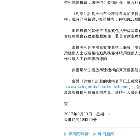
習和就業機會，讓他們可發揮所長，融入社
《約章》計劃推出至今獲得各界的支持。
持，現時已有超過540間機構，包括約13
出席典禮的其他主禮嘉賓包括勞福局常任
會服務聯會行政總裁蔡海偉、委員會副主席
蕭偉強和各主禮嘉賓在典禮上頒發「友善
用殘疾人士或積極推動業務夥伴聘用殘疾人
作和融入工作團隊的導師。
典禮期間亦播放得獎機構的真實個案短片
參與《約章》計劃的機構名單已上載勞福
（
www.lwb.gov.hk/charter_scheme
），
及參與機構和持份者的意見，適時引入優化
完
2017年3月13日（星期一）
香港時間18時29分
新聞資料庫
昨日新聞