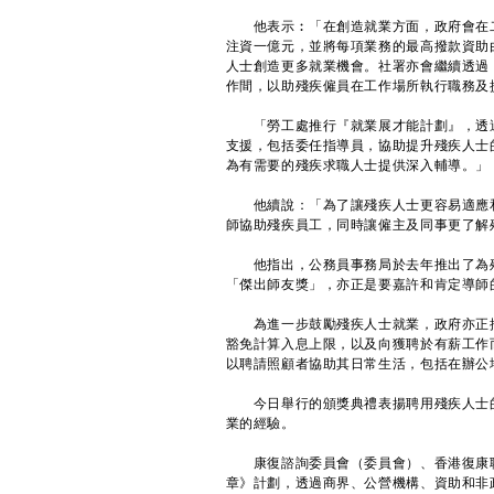
他表示︰「在創造就業方面，政府會在二
注資一億元，並將每項業務的最高撥款資助由
人士創造更多就業機會。社署亦會繼續透過
作間，以助殘疾僱員在工作場所執行職務及
「勞工處推行『就業展才能計劃』，透過
支援，包括委任指導員，協助提升殘疾人士
為有需要的殘疾求職人士提供深入輔導。」
他續說：「為了讓殘疾人士更容易適應和
師協助殘疾員工，同時讓僱主及同事更了解
他指出，公務員事務局於去年推出了為殘
「傑出師友獎」，亦正是要嘉許和肯定導師
為進一步鼓勵殘疾人士就業，政府亦正推
豁免計算入息上限，以及向獲聘於有薪工作
以聘請照顧者協助其日常生活，包括在辦公
今日舉行的頒獎典禮表揚聘用殘疾人士的
業的經驗。
康復諮詢委員會（委員會）、香港復康聯
章》計劃，透過商界、公營機構、資助和非