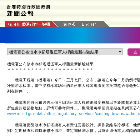
機電署公布淡水冷卻塔退伍軍人桿菌最新抽驗結果
＊
＊
＊
＊
＊
＊
＊
＊
＊
＊
＊
＊
＊
＊
＊
＊
＊
＊
＊
＊
＊
＊
機電工程署（機電署）今日（三月七日）公布，該署在今年二月的例行巡查
冷卻塔水樣本，當中沒有樣本驗出的退伍軍人桿菌總濃度等於或超過每毫升1 
列在附件一。
機電署同時公布過去三個月因退伍軍人桿菌總濃度被驗出等於或超過其上
所位處的建築物地點，詳情可參考附件二。機電署每半個月定期在其網頁公
www.emsd.gov.hk/tc/other_regulatory_services/cooling_towers/water_
機電署提醒淡水冷卻塔擁有人有責任妥善設計、操作及維修冷卻塔，他們
則》定期檢查和適時維修冷卻塔，並定期檢測水質，以防止退伍軍人桿菌的