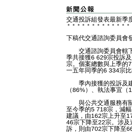
交通投訴組發表最新季
＊
＊
＊
＊
＊
＊
＊
＊
＊
＊
＊
＊
＊
下稿代交通諮詢委員會
交通諮詢委員會轄下
季共接獲6 629宗投訴
宗。個案總數與上季的7 
一五年同季的6 334宗
季內接獲的投訴及建
（86%）、執法事宜（
與公共交通服務有關的
至今季的5 718宗，減
建議，由162宗上升至
46宗下降至22宗。涉
訴，則由702宗下降至6