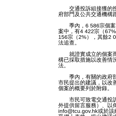
交通投訴組接獲的投
府部門及公共交通機構
季內，6 586宗個
案中，有4 422宗（6
156宗（2%），其餘2
法追查。
就證實成立的個案而
構已採取措施以改善情
法。
季內，有關的政府部門
市民提出的建議，以改
個案的概要列於附錄。
市民可致電交通投訴組熱
外提供留言服務）、以傳真
info@tcu.gov.hk
或於該