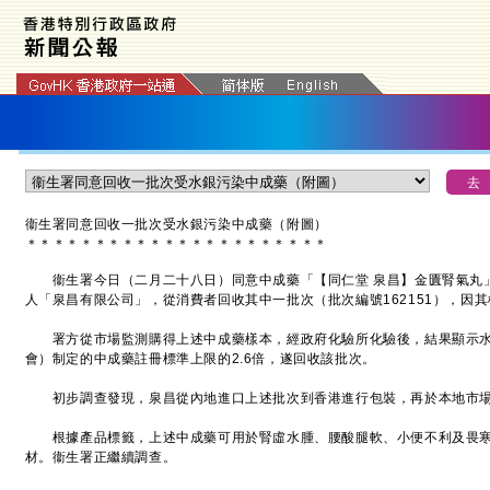
衞生署同意回收一批次受水銀污染中成藥（附圖）
＊
＊
＊
＊
＊
＊
＊
＊
＊
＊
＊
＊
＊
＊
＊
＊
＊
＊
＊
＊
＊
＊
衞生署今日（二月二十八日）同意中成藥「【同仁堂 泉昌】金匱腎氣丸」（註
人「泉昌有限公司」，從消費者回收其中一批次（批次編號162151），因
署方從市場監測購得上述中成藥樣本，經政府化驗所化驗後，結果顯示水
會）制定的中成藥註冊標準上限的2.6倍，遂回收該批次。
初步調查發現，泉昌從內地進口上述批次到香港進行包裝，再於本地市
根據產品標籤，上述中成藥可用於腎虛水腫、腰酸腿軟、小便不利及畏寒
材。衞生署正繼續調查。