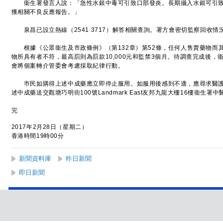
衞生署發言人說：「急性水銀中毒可引致口部發炎。長期攝入水銀可引致
獲相關不良反應報告。」
泉昌已設立熱線（2541 3717）解答相關查詢。署方會密切監察回收情
根據《公眾衞生及市政條例》（第132章）第52條，任何人售賣藥物而
物所具有者不符，最高罰則為罰款10,000元和監禁3個月。待調查完成後
會將個案轉介管委會考慮採取紀律行動。
巿民如購得上述中成藥應立即停止服用。如服用後感到不適，應尋求醫護
述中成藥送交觀塘巧明街100號Landmark East友邦九龍大樓16樓衞生署
完
2017年2月28日（星期二）
香港時間19時00分
新聞資料庫
昨日新聞
即日新聞