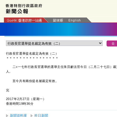
行政長官選舉提名裁定為有效（二）
＊
＊
＊
＊
＊
＊
＊
＊
＊
＊
＊
＊
＊
＊
＊
＊
二○一七年行政長官選舉的選舉主任朱芬齡法官今日（二月二十七日）裁
人。
至今共有兩份提名被裁定有效。
完
2017年2月27日（星期一）
香港時間19時36分
新聞資料庫
昨日新聞