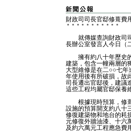
財政司司長官邸修葺費
＊
＊
＊
＊
＊
＊
＊
＊
＊
＊
＊
就傳媒查詢財政司司
長辦公室發言人今日（
擁有約八十年歷史的
建築，包含一幢兩層的
大型維修是在二○○七
年使用後有所破損，故
司長遷出官邸後，建議
這些工程均屬官邸保養
根據現時預算，修葺
設施的預算開支約八十
修復建築物和地台的耗
元修復外牆油漆、十六
及約六萬元工程應急費