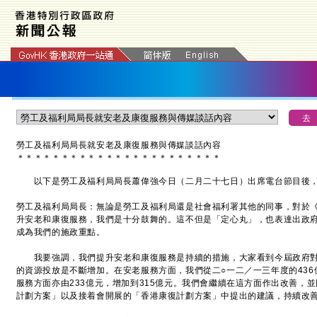
勞工及福利局局長就安老及康復服務與傳媒談話內容
＊
＊
＊
＊
＊
＊
＊
＊
＊
＊
＊
＊
＊
＊
＊
＊
＊
＊
＊
＊
＊
＊
＊
以下是勞工及福利局局長蕭偉強今日（二月二十七日）出席電台節目後，
勞工及福利局局長：無論是勞工及福利局還是社會福利署其他的同事，對於《
升安老和康復服務，我們是十分鼓舞的。這不但是「定心丸」，也表達出政
成為我們的施政重點。
我要強調，我們提升安老和康復服務是持續的措施，大家看到今屆政府對
的資源投放是不斷增加。在安老服務方面，我們從二○一二／一三年度的436
服務方面亦由233億元，增加到315億元。我們會繼續在這方面作出改善，
計劃方案」以及接着會開展的「香港康復計劃方案」中提出的建議，持續改