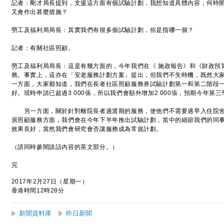
記者：剛才局長提到，支援這方面有個試驗計劃，我想知道具體內容，何時
又會作出甚麼措施？
勞工及福利局局長：其實我們有很多個試驗計劃，你是指哪一個？
記者：有關社區照顧。
勞工及福利局局長：這是有幾方面的，今年我們在《 施政報告》和《財政預
務。事實上，這亦在「安老服務計劃方案」提出，但我們不失時機，既然大
一方面，大家都知道，我們在長者社區照顧服務券試驗計劃第一和第二階段一共
好。現時申請已超過3 000張，所以我們會額外增加2 000張，預期今年第
另一方面，關於針對離院長者過渡期的服務，使他們不需要過早入住院舍
居照顧服務方面，我們會在今年下半年推出試驗計劃，當中的細節我們的同
效果良好，當然我們會研究會否讓服務成為常規計劃。
（請同時參閱談話內容的英文部分。）
完
2017年2月27日（星期一）
香港時間12時28分
新聞資料庫
昨日新聞