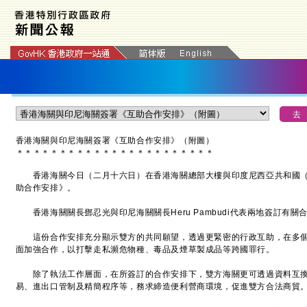
香港海關與印尼海關簽署《互助合作安排》（附圖）
＊
＊
＊
＊
＊
＊
＊
＊
＊
＊
＊
＊
＊
＊
＊
＊
＊
＊
＊
＊
＊
＊
＊
​香港海關今日（二月十六日）在香港海關總部大樓與印度尼西亞共和國（
助合作安排》。
香港海關關長鄧忍光與印尼海關關長Heru Pambudi代表兩地簽訂有關
這份合作安排充分顯示雙方的共同願望，透過更緊密的行政互助，在多個
面加強合作，以打擊走私瀕危物種、毒品及煙草製成品等跨國罪行。
除了執法工作層面，在所簽訂的合作安排下，雙方海關更可透過資料互換
易、進出口管制及精簡程序等，務求締造便利營商環境，促進雙方合法商貿