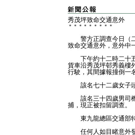
秀茂坪致命交通意外
＊
＊
＊
＊
＊
＊
＊
＊
＊
警方正調查今日（二
致命交通意外，意外中
下午約十二時二十五
貨車沿秀茂坪邨秀義樓
行駛，其間據報撞倒一
該名七十二歲女子頭
該名三十四歲男司機
捕，現正被扣留調查。
東九龍總區交通部特
任何人如目睹意外發