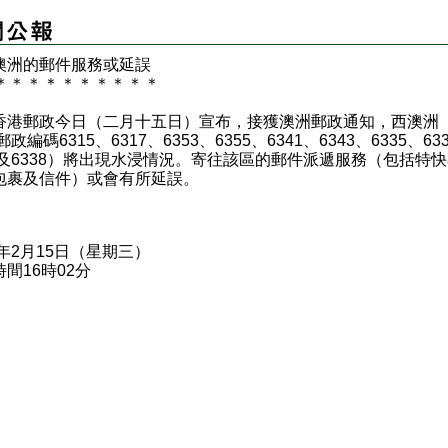
澳洲的郵件服務或延誤
＊
＊
＊
＊
＊
＊
＊
＊
＊
＊
郵政今日（二月十五日）宣布，接獲澳洲郵政通知，西澳洲
郵政編碼6315、6317、6353、6355、6341、6343、6335、63
37及6338）將出現水浸情況。寄往該區的郵件派遞服務（包括特
包裹及信件）或會有所延誤。
7年2月15日（星期三）
間16時02分