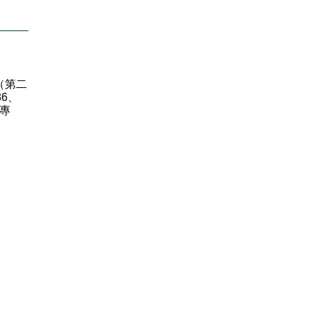
（第二
36、
快專