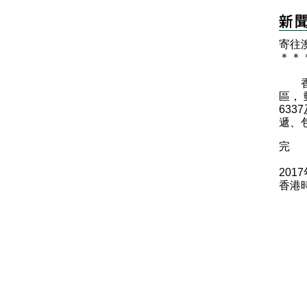
寄往
＊
＊
香港
區， 
63
遞、
完
201
香港時