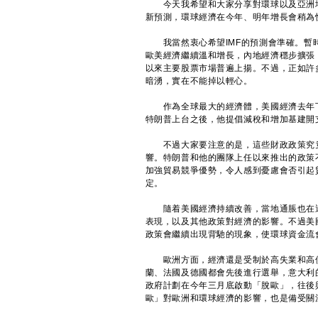
今天我希望和大家分享對環球以及亞洲地區
新預測，環球經濟在今年、明年增長會稍為快
我當然衷心希望IMF的預測會準確。暫時
歐美經濟繼續溫和增長，內地經濟穩步擴張
以來主要股票市場普遍上揚。不過，正如許
暗湧，實在不能掉以輕心。
作為全球最大的經濟體，美國經濟去年下
特朗普上台之後，他提倡減稅和增加基建開
不過大家要注意的是，這些財政政策究竟
響。特朗普和他的團隊上任以來推出的政策
加強貿易競爭優勢，令人感到憂慮會否引起
定。
隨着美國經濟持續改善，當地通脹也在近
表現，以及其他政策對經濟的影響。不過美
政策會繼續出現背馳的現象，使環球資金流
歐洲方面，經濟還是受制於高失業和高債
蘭、法國及德國都會先後進行選舉，意大利
政府計劃在今年三月底啟動「脫歐」，往後
歐」對歐洲和環球經濟的影響，也是備受關