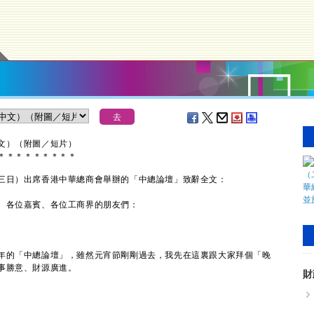
文）（附圖／短片）
＊
＊
＊
＊
＊
＊
＊
＊
＊
日）出席香港中華總商會舉辦的「中總論壇」致辭全文：
、各位嘉賓、各位工商界的朋友們：
的「中總論壇」，雖然元宵節剛剛過去，我先在這裏跟大家拜個「晚
事勝意、財源廣進。
財