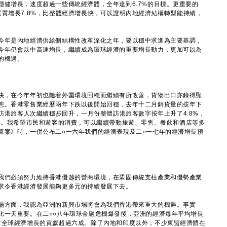
增長，速度超過一些傳統經濟體，全年達到6.7%的目標。更重要的
質增長7.8%，比整體經濟增長快，可以證明內地經濟結構轉型能持續，
年是內地經濟供給側結構性改革深化之年，要以穩中求進為主要基調，
今年仍會以中高速增長，繼續成為環球經濟的重要增長動力，更加可以為
的機遇。
，在今年年初也隨着外圍環境回穩而繼續有所改善，貨物出口亦錄得顯
態。香港零售業經歷兩年下跌以後開始回穩，去年十二月銷貨量的按年下
，訪港旅客人次繼續穩步回升，一月份整體訪港旅客數字按年上升了4.8%，
5%。我希望市民和遊客的消費，可以繼續帶動旅遊、零售、餐飲和酒店等多
算案》時，一併公布二○一六年我們的經濟表現及二○一七年的經濟增長預
們必須努力維持香港優越的營商環境，在鞏固傳統支柱產業和優勢產業
求令香港經濟發展能夠更多元的持續發展下去。
方面，我認為亞洲的新興市場將會為我們香港帶來重大的機遇。事實
比一天重要。在二○○八年環球金融危機爆發後，亞洲的經濟每年平均增長
對全球經濟增長的貢獻超過六成。除了內地和印度以外，不少東盟經濟體在