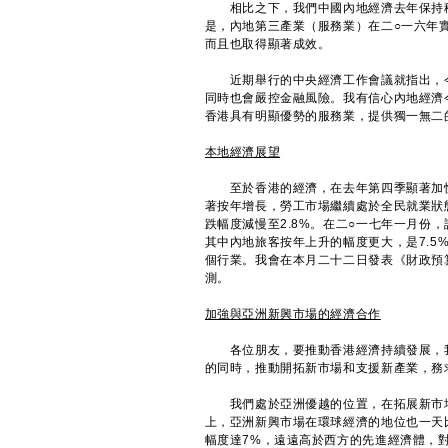
相比之下，我們中國內地經濟去年保持穩健
是，內地第三產業（服務業）在二○一六年實
而且也取得顯著成效。
近期舉行的中央經濟工作會議就指出，今
同時也會嚴控金融風險。我有信心內地經濟
香港具有明顯優勢的服務業，提供獨一無二
本地經濟展望
至於香港的經濟，在去年第四季顯著加快
著按年增長，勞工市場繼續處於全民就業狀
跌幅度減慢至2.8%。在二○一七年一月份
其中內地旅客按年上升的幅度更大，是7.
個行業。我會在本月二十二日發表《財政預
測。
加強與亞洲新興市場的經濟合作
各位朋友，要推動香港經濟持續發展，我
的同時，推動開拓新市場和支援新產業，務
我們處於亞洲優越的位置，在拓展新市場
上，亞洲新興市場在環球經濟的地位也一天
幅度達7%，遠遠高於西方的先進經濟體，