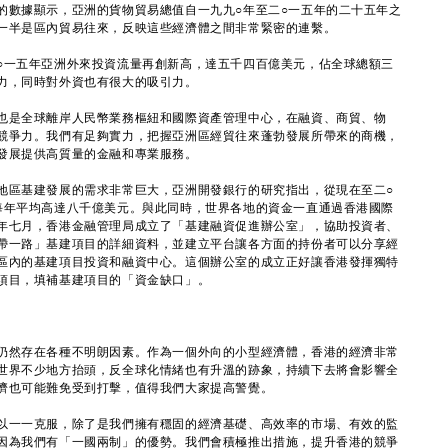
的數據顯示，亞洲的貨物貿易總值自一九九○年至二○一五年的二十五年之
一半是區內貿易往來，反映這些經濟體之間非常緊密的連繫。
一五年亞洲外來投資流量再創新高，達五千四百億美元，佔全球總額三
力，同時對外資也有很大的吸引力。
是全球離岸人民幣業務樞紐和國際資產管理中心，在融資、商貿、物
競爭力。我們有足夠實力，把握亞洲區經貿往來蓬勃發展所帶來的商機，
發展提供高質量的金融和專業服務。
區基建發展的需求非常巨大，亞洲開發銀行的研究指出，從現在至二○
每年平均高達八千億美元。與此同時，世界各地的資金一直通過香港國際
年七月，香港金融管理局成立了「基建融資促進辦公室」，協助投資者、
帶一路」基建項目的詳細資料，並建立平台讓各方面的持份者可以分享經
區內的基建項目投資和融資中心。這個辦公室的成立正好讓香港發揮獨特
項目，填補基建項目的「資金缺口」。
然存在各種不明朗因素。作為一個外向的小型經濟體，香港的經濟非常
世界不少地方抬頭，反全球化情緒也有升溫的跡象，持續下去將會影響全
濟也可能難免受到打擊，值得我們大家提高警覺。
一一克服，除了是我們擁有穩固的經濟基礎、高效率的市場、有效的監
因為我們有「一國兩制」的優勢。我們會積極推出措施，提升香港的競爭