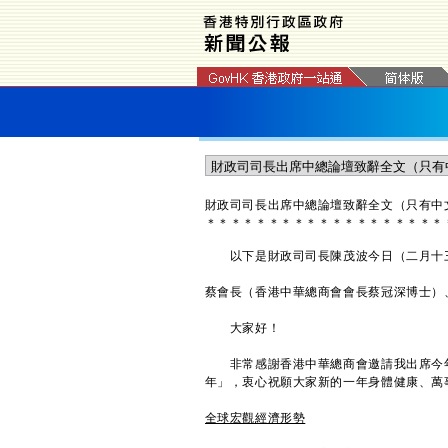
財政司司長出席中總論壇致辭全文（只有中
＊
＊
＊
＊
＊
＊
＊
＊
＊
＊
＊
＊
＊
＊
＊
＊
＊
＊
＊
以下是財政司司長陳茂波今日（二月十三
蔡會長（香港中華總商會會長蔡冠深博士）
大家好！
非常感謝香港中華總商會邀請我出席今年
年」，衷心祝願大家新的一年身體健康、萬
全球宏觀經濟形勢