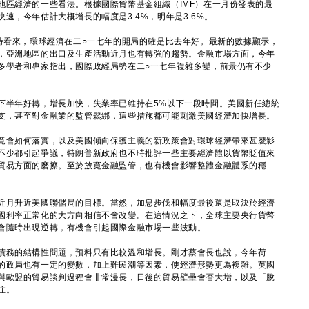
經濟的一些看法。根據國際貨幣基金組織（IMF）在一月份發表的最
速，今年估計大概增長的幅度是3.4%，明年是3.6%。
看來，環球經濟在二○一七年的開局的確是比去年好。最新的數據顯示，
，亞洲地區的出口及生產活動近月也有轉強的趨勢。金融市場方面，今年
多學者和專家指出，國際政經局勢在二○一七年複雜多變，前景仍有不少
半年好轉，增長加快，失業率已維持在5%以下一段時間。美國新任總統
支，甚至對金融業的監管鬆綁，這些措施都可能刺激美國經濟加快增長。
會如何落實，以及美國傾向保護主義的新政策會對環球經濟帶來甚麼影
不少都引起爭議，特朗普新政府也不時批評一些主要經濟體以貨幣貶值來
貿易方面的磨擦。至於放寬金融監管，也有機會影響整體金融體系的穩
月升近美國聯儲局的目標。當然，加息步伐和幅度最後還是取決於經濟
國利率正常化的大方向相信不會改變。在這情況之下，全球主要央行貨幣
會隨時出現逆轉，有機會引起國際金融市場一些波動。
務的結構性問題，預料只有比較溫和增長。剛才蔡會長也說，今年荷
的政局也有一定的變數，加上難民潮等因素，使經濟形勢更為複雜。英國
與歐盟的貿易談判過程會非常漫長，日後的貿易壁壘會否大增，以及「脫
注。