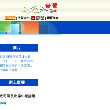
|
字型大小:
|
網頁指南
圖片
網上廣播
政司司長出席中總論壇
觀看