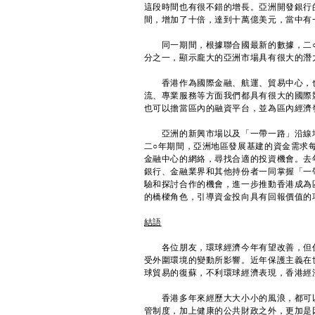
這段時間也有很不錯的增長。亞洲開發銀行
間，增加了十倍，達到十萬億美元，當中有
同一期間，根據聯合國最新的數據，二○
分之一，顯示龐大的亞洲市場具有很大的潛
香港作為國際金融、航運、貿易中心，也
流、專業服務等方面我們都具有很大的國際
也可以擔當區內的融資平台，並為區內經濟
亞洲的新興市場以及「一帶一路」沿線地
二○年期間，亞洲地區發展基建的資金需求
金融中心的網絡，尋找合適的投資機會。去
銀行、金融業界和其他持份者一同掌握「一
驗和探討合作的機會，進一步推動香港成為
的橋樑角色，引導資金投向具有回報價值的
結語
各位朋友，環球經濟今年有望改善，但仍
受外圍環境的變動所影響。近年保護主義在
球貿易的復蘇，不利環球經濟表現，香港經
香港多年來經歷大大小小的風浪，都可以
管制度，加上健康的公共財政之外，更加是