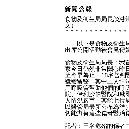
食物及衞生局局長談港
文）
＊
＊
＊
＊
＊
＊
＊
＊
＊
＊
＊
＊
＊
以下是食物及衞生局
出席公開活動後會見傳
食物及衞生局局長：我
家今日仍然非常關心昨
至今早為止，18名曾到
繼續留醫，其中三人情
用呼吸管幫助他們的呼
院、伊利沙伯醫院和威
人情況嚴重，其餘七位
以醫管局最新公布為準
切能力替這些傷者醫治
記者：三名危殆的傷者