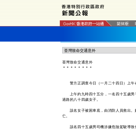
荃灣致命交通意外
＊
＊
＊
＊
＊
＊
＊
＊
警方正調查今日（一月二十四日）上午在
上午約九時四十五分，一名四十五歲男子
過路的八十四歲女子。
該名女子被困車底，由消防人員救出。她
亡。
該名四十五歲男司機涉嫌危險駕駛導致他