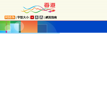
|
字型大小:
|
網頁指南