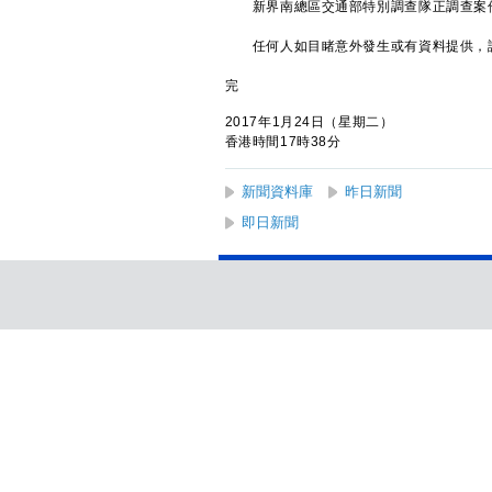
新界南總區交通部特別調查隊正調查案
任何人如目睹意外發生或有資料提供，請
完
2017年1月24日（星期二）
香港時間17時38分
新聞資料庫
昨日新聞
即日新聞