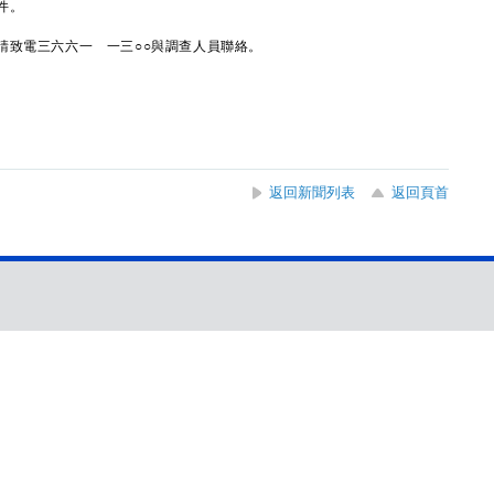
件。
致電三六六一 一三○○與調查人員聯絡。
返回新聞列表
返回頁首