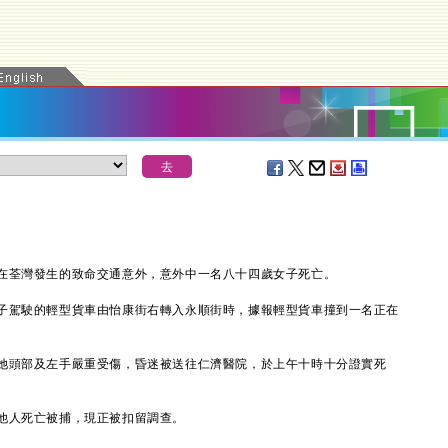
荃灣發生的致命交通意外，意外中一名八十四歲女子死亡。
駕駛的輕型貨車由怡康街右轉入永順街時，據報輕型貨車撞到一名正在
頭部及左手嚴重受傷，昏迷被送往仁濟醫院，於上午十時十分證實死
人死亡被捕，現正被扣留調查。