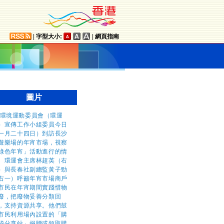
|
字型大小:
|
網頁指南
圖片