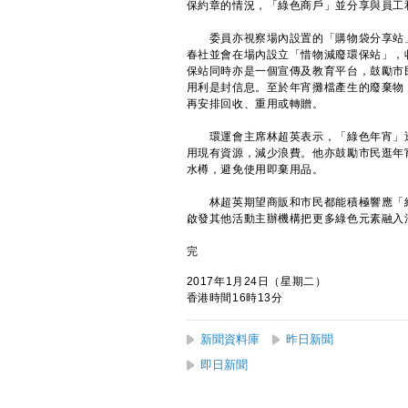
保約章的情況，「綠色商戶」並分享與員工
委員亦視察場內設置的「購物袋分享站」
春社並會在場內設立「惜物減廢環保站」，
保站同時亦是一個宣傳及教育平台，鼓勵市
用利是封信息。至於年宵攤檔產生的廢棄物
再安排回收、重用或轉贈。
環運會主席林超英表示，「綠色年宵」透
用現有資源，減少浪費。他亦鼓勵市民逛年
水樽，避免使用即棄用品。
林超英期望商販和市民都能積極響應「綠
啟發其他活動主辦機構把更多綠色元素融入
完
2017年1月24日（星期二）
香港時間16時13分
新聞資料庫
昨日新聞
即日新聞