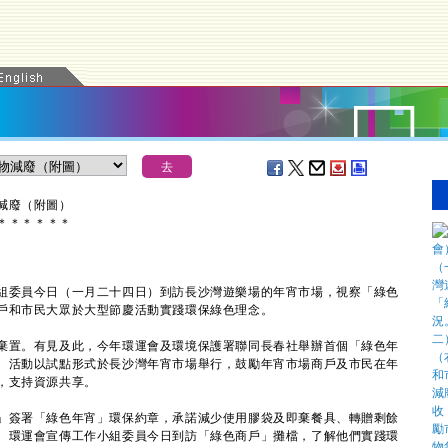
減廢（附圖）
＊
＊
＊
＊
＊
＊
委員今日（一月二十四日）到訪長沙灣遊樂場的年宵市場，視察「綠色
戶和市民大眾於大型節慶活動實踐環保綠色理念。
置。有見及此，今年環運會及環境保護署聯同長春社舉辦首個「綠色年
。活動以試點形式於長沙灣年宵市場舉行，鼓勵年宵市場商戶及市民在年
，支持資源共享。
簽署「綠色年宵」環保約章，承諾減少使用膠袋及即棄餐具、轉贈剩餘
。環運會宣傳工作小組委員今日到訪「綠色商戶」攤檔，了解他們實踐環