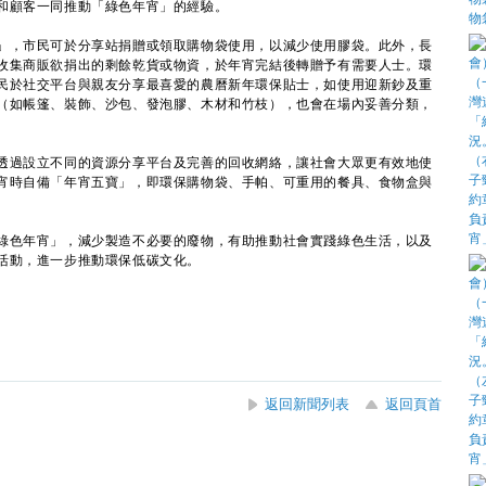
和顧客一同推動「綠色年宵」的經驗。
，市民可於分享站捐贈或領取購物袋使用，以減少使用膠袋。此外，長
收集商販欲捐出的剩餘乾貨或物資，於年宵完結後轉贈予有需要人士。環
民於社交平台與親友分享最喜愛的農曆新年環保貼士，如使用迎新鈔及重
（如帳篷、裝飾、沙包、發泡膠、木材和竹枝），也會在場內妥善分類，
過設立不同的資源分享平台及完善的回收網絡，讓社會大眾更有效地使
宵時自備「年宵五寶」，即環保購物袋、手帕、可重用的餐具、食物盒與
色年宵」，減少製造不必要的廢物，有助推動社會實踐綠色生活，以及
活動，進一步推動環保低碳文化。
返回新聞列表
返回頁首