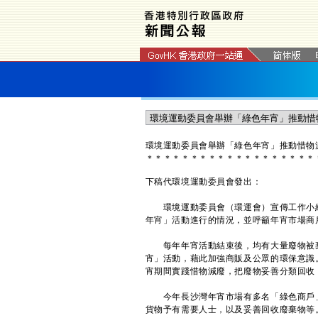
環境運動委員會舉辦「綠色年宵」推動惜物
＊
＊
＊
＊
＊
＊
＊
＊
＊
＊
＊
＊
＊
＊
＊
＊
＊
＊
＊
下稿代環境運動委員會發出：
環境運動委員會（環運會）宣傳工作小組
年宵」活動進行的情況，並呼籲年宵市場商
每年年宵活動結束後，均有大量廢物被棄
宵」活動，藉此加強商販及公眾的環保意識
宵期間實踐惜物減廢，把廢物妥善分類回收
今年長沙灣年宵市場有多名「綠色商戶」
貨物予有需要人士，以及妥善回收廢棄物等