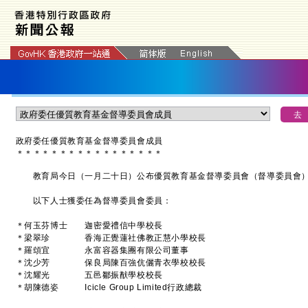
政府委任優質教育基金督導委員會成員
＊
＊
＊
＊
＊
＊
＊
＊
＊
＊
＊
＊
＊
＊
＊
＊
＊
教育局今日（一月二十日）公布優質教育基金督導委員會（督導委員會）
以下人士獲委任為督導委員會委員：
＊何玉芬博士 迦密愛禮信中學校長
＊梁翠珍 香海正覺蓮社佛教正慧小學校長
＊羅頌宜 永富容器集團有限公司董事
＊沈少芳 保良局陳百強伉儷青衣學校校長
＊沈耀光 五邑鄒振猷學校校長
＊胡陳德姿 Icicle Group Limited行政總裁