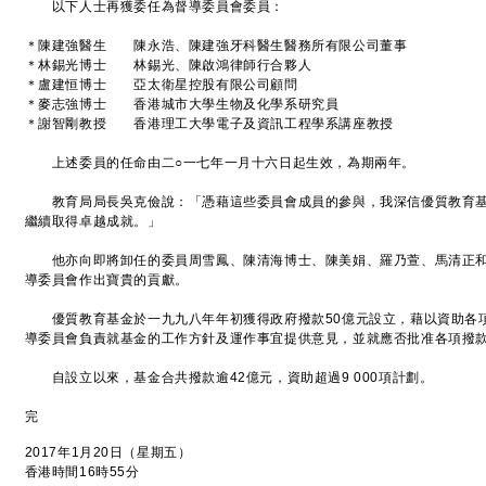
以下人士再獲委任為督導委員會委員：
＊陳建強醫生 陳永浩、陳建強牙科醫生醫務所有限公司董事
＊林錫光博士 林錫光、陳啟鴻律師行合夥人
＊盧建恒博士 亞太衛星控股有限公司顧問
＊麥志強博士 香港城市大學生物及化學系研究員
＊謝智剛教授 香港理工大學電子及資訊工程學系講座教授
上述委員的任命由二○一七年一月十六日起生效，為期兩年。
教育局局長吳克儉說：「憑藉這些委員會成員的參與，我深信優質教育基
繼續取得卓越成就。」
他亦向即將卸任的委員周雪鳳、陳清海博士、陳美娟、羅乃萱、馬清正和
導委員會作出寶貴的貢獻。
優質教育基金於一九九八年年初獲得政府撥款50億元設立，藉以資助各
導委員會負責就基金的工作方針及運作事宜提供意見，並就應否批准各項撥
自設立以來，基金合共撥款逾42億元，資助超過9 000項計劃。
完
2017年1月20日（星期五）
香港時間16時55分