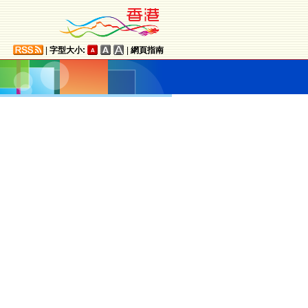
|
字型大小:
|
網頁指南