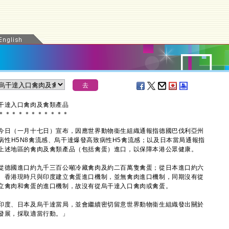
干達入口禽肉及禽類產品
＊
＊
＊
＊
＊
＊
＊
＊
＊
＊
＊
日（一月十七日）宣布，因應世界動物衞生組織通報指德國巴伐利亞州
t爆發高致病性H5N8禽流感、烏干達爆發高致病性H5禽流感；以及日本當局通報指
上述地區的禽肉及禽類產品（包括禽蛋）進口，以保障本港公眾健康。
德國進口約九千三百公噸冷藏禽肉及約二百萬隻禽蛋；從日本進口約六
。香港現時只與印度建立禽蛋進口機制，並無禽肉進口機制，同期沒有從
立禽肉和禽蛋的進口機制，故沒有從烏干達入口禽肉或禽蛋。
度、日本及烏干達當局，並會繼續密切留意世界動物衞生組織發出關於
發展，採取適當行動。」