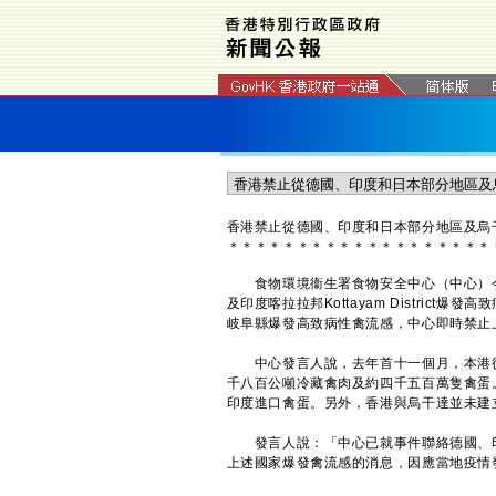
香港禁止從德國、印度和日本部分地區及烏
＊
＊
＊
＊
＊
＊
＊
＊
＊
＊
＊
＊
＊
＊
＊
＊
＊
＊
＊
食物環境衞生署食物安全中心（中心）今
及印度喀拉拉邦Kottayam Distric
岐阜縣爆發高致病性禽流感，中心即時禁止
中心發言人說，去年首十一個月，本港從
千八百公噸冷藏禽肉及約四千五百萬隻禽蛋
印度進口禽蛋。另外，香港與烏干達並未建
發言人說：「中心已就事件聯絡德國、印
上述國家爆發禽流感的消息，因應當地疫情