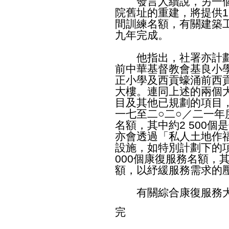
發言人續說，另一個
院舊址的重建，將提供1 
間訓練名額，有關建築
九年完成。
他指出，社署亦計劃
前中華基督教會基良小
正小學及西貢蠔涌前西
大樓。連同上述的兩個
目及其他已規劃的項目
一七至二○二○／二一年
名額，其中約2 500
亦會透過「私人土地作
設施，如特別計劃下的
000個康復服務名額，其
額，以紓緩服務需求的
有關綜合康復服務大
完