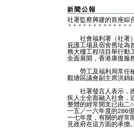
社署監察興建的首座綜
＊
＊
＊
＊
＊
＊
＊
＊
＊
＊
＊
＊
＊
社會福利署（社署）
庇護工場及宿舍舊址為
務大樓工程項目舉行動
全面展開，香港康復服
勞工及福利局常任秘
觀塘區議會副主席洪錦
社署發言人表示，政
疾人士全面融入社會，
整體的經常開支已由二○
一五／一六年度的286
一七年度，有關的經常開
見政府在這方面的承擔