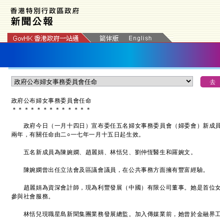
政府公布婦女事務委員會任命
＊
＊
＊
＊
＊
＊
＊
＊
＊
＊
＊
＊
＊
政府今日（一月十四日）宣布委任五名婦女事務委員會（婦委會）新成員
兩年，有關任命由二○一七年一月十五日起生效。
五名新成員為陳婉嫻、趙麗娟、林恬兒、劉仲恆醫生和羅婉文。
陳婉嫻曾出任立法會及區議會議員，在公共事務方面擁有豐富經驗。
趙麗娟為資深會計師，現為利豐發展（中國）有限公司董事。她是首位女
參與社會服務。
林恬兒現職星島新聞集團業務發展總監。加入傳媒業前，她曾於金融界工