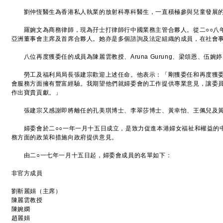
劉仲恆醫生為香港私人執業的放射科專科醫生，一直積極參與兒童發展
羅婉文為商務律師，現為孖士打律師行中國業務主管合夥人。從二○○八年
亞洲董事會主席及首席合夥人。她亦是多個諮詢及法定組織的成員，在社會
八位再度獲委任的成員為陳麗雲教授、Aruna Gurung、梁頌恩、伍
勞工及福利局局長張建宗歡迎上述任命。他表示：「剛獲委任和再度獲委
會服務方面擁有豐富經驗。我期望他們就婦委會的工作提供專業意見，讓委
作出寶貴貢獻。」
張建宗又感謝即將離任的孔美琪博士、李翠莎博士、黃幸怡、王佩兒及黃
婦委會於二○○一年一月十五日成立，是致力促進本港婦女福祉和權益的
務方面的政策和措施向政府提供意見。
由二○一七年一月十五日起，婦委會成員的名單如下：
非官方成員
劉靳麗娟（主席）
陳麗雲教授
陳婉嫻
趙麗娟