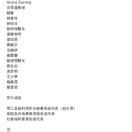
Aruna Gurung
洪雪蓮教授
關蕙
林惠玲
林恬兒
劉仲恆醫生
梁陳智明
梁頌恩
羅婉文
伍婉婷
龐愛蘭
蘇潔瑩醫生
蔡永忠
黃舒明
王少華
楊建霞
嚴楚碧
官方成員
勞工及福利局常任秘書長或代表（副主席）
政制及內地事務局局長或代表
社會福利署署長或代表
完