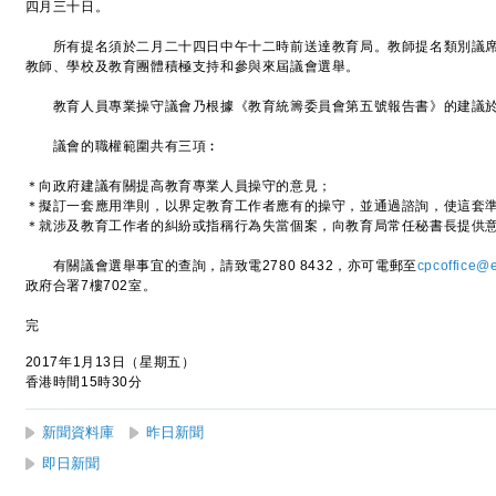
四月三十日。
所有提名須於二月二十四日中午十二時前送達教育局。教師提名類別議席
教師、學校及教育團體積極支持和參與來屆議會選舉。
教育人員專業操守議會乃根據《教育統籌委員會第五號報告書》的建議於
議會的職權範圍共有三項︰
＊向政府建議有關提高教育專業人員操守的意見；
＊擬訂一套應用準則，以界定教育工作者應有的操守，並通過諮詢，使這套
＊就涉及教育工作者的糾紛或指稱行為失當個案，向教育局常任秘書長提供
有關議會選舉事宜的查詢，請致電2780 8432，亦可電郵至
cpcoffice@
政府合署7樓702室。
完
2017年1月13日（星期五）
香港時間15時30分
新聞資料庫
昨日新聞
即日新聞