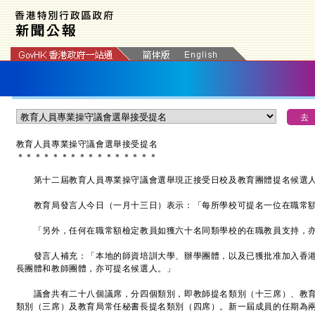
教育人員專業操守議會選舉接受提名
＊
＊
＊
＊
＊
＊
＊
＊
＊
＊
＊
＊
＊
＊
＊
＊
第十二屆教育人員專業操守議會選舉現正接受日校及教育團體提名候選
教育局發言人今日（一月十三日）表示：「每所學校可提名一位在職常額
「另外，任何在職常額檢定教員如獲六十名同類學校的在職教員支持，亦
發言人補充：「本地的師資培訓大學、辦學團體，以及已獲批准加入香港
長團體和教師團體，亦可提名候選人。」
議會共有二十八個議席，分四個類別，即教師提名類別（十三席）、教育
類別（三席）及教育局常任秘書長提名類別（四席）。新一屆成員的任期為兩