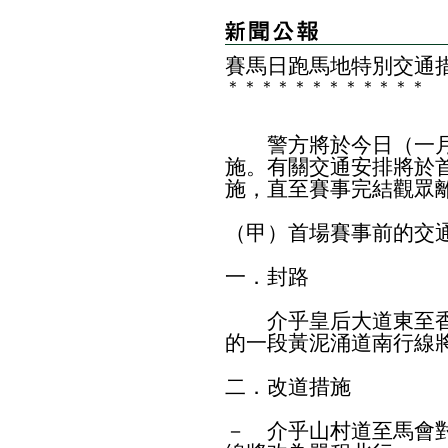
賽馬日跑馬地特別交通
＊
＊
＊
＊
＊
＊
＊
＊
＊
＊
＊
＊
警方將於今日（一月
施。有關交通安排將於
施，直至賽事完結觀眾
（甲）首場賽事前的交
一．封路
介乎皇后大道東至香
的一段黃泥涌道南行線
二．改道措施
－ 介乎山村道至馬會