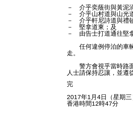
－ 介乎奕蔭街與黃泥
－ 介乎山村道與山光
－ 介乎軒尼詩道與禮
－ 堅拿道東；及
－ 由告士打道通往堅
任何違例停泊的車輛
走。
警方會視乎當時路面
人士請保持忍讓，並遵
完
2017年1月4日（星期三
香港時間12時47分