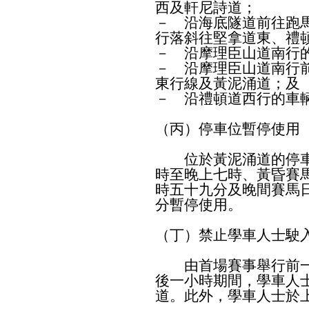
西及軒尼詩道；
－ 沿海底隧道前往跑
行落斜往堅拿道東、禮
－ 沿摩理臣山道南行
－ 沿摩理臣山道南行
東行線及黃泥涌道；及
－ 沿禮頓道西行的車
（丙）停車位暫停使用
位於黃泥涌道的停車
時至晚上七時、黃昏賽
時五十九分及晚間賽馬
分暫停使用。
（丁）禁止學車人士駛
由首場賽事舉行前一
後一小時期間，學車人
道。此外，學車人士於