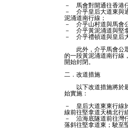
－ 馬會對開通往香港
－ 介乎皇后大道東與
泥涌道南行線；
－ 介乎山村道與馬會
－ 介乎黃泥涌道與堅
－ 介乎禮頓道與皇后
此外，介乎馬會公眾
的一段黃泥涌道南行線
開始封閉。
二．改道措施
以下改道措施將於最
始實施：
－ 皇后大道東東行線
線前往堅拿道天橋北行
－ 沿海底隧道前往灣
落斜往堅拿道東；駛至