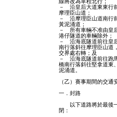
線將改為單程北行；
－ 沿皇后大道東東行
摩理臣山道；
－ 沿摩理臣山道南行
黃泥涌道；
－ 所有車輛不准由皇
港仔隧道的車輛除外；
－ 沿海底隧道前往皇
南行落斜往摩理臣山道
交界處右轉；及
－ 沿海底隧道前往跑
橋南行落斜往堅拿道東
泥涌道。
（乙）賽事期間的交通
一．封路
以下道路將於最後一
閉：