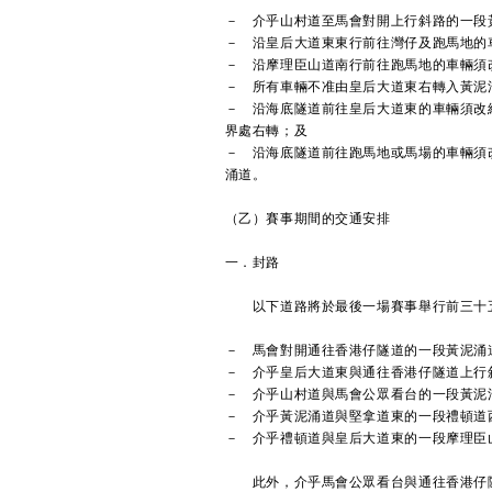
－ 介乎山村道至馬會對開上行斜路的一段
－ 沿皇后大道東東行前往灣仔及跑馬地的
－ 沿摩理臣山道南行前往跑馬地的車輛須
－ 所有車輛不准由皇后大道東右轉入黃泥
－ 沿海底隧道前往皇后大道東的車輛須改
界處右轉；及
－ 沿海底隧道前往跑馬地或馬場的車輛須
涌道。
（乙）賽事期間的交通安排
一．封路
以下道路將於最後一場賽事舉行前三十
－ 馬會對開通往香港仔隧道的一段黃泥涌
－ 介乎皇后大道東與通往香港仔隧道上行
－ 介乎山村道與馬會公眾看台的一段黃泥
－ 介乎黃泥涌道與堅拿道東的一段禮頓道
－ 介乎禮頓道與皇后大道東的一段摩理臣
此外，介乎馬會公眾看台與通往香港仔隧