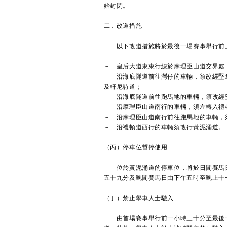
始封閉。
二．改道措施
以下改道措施將於最後一場賽事舉行前
－ 皇后大道東東行線於摩理臣山道交界處
－ 沿海底隧道前往灣仔的車輛，須改經堅
及軒尼詩道；
－ 沿海底隧道前往跑馬地的車輛，須改經
－ 沿摩理臣山道南行的車輛，須左轉入禮
－ 沿摩理臣山道南行前往跑馬地的車輛，
－ 沿禮頓道西行的車輛須改行黃泥涌道。
（丙）停車位暫停使用
位於黃泥涌道的停車位，將於日間賽馬日
五十九分及晚間賽馬日由下午五時至晚上十
（丁）禁止學車人士駛入
由首場賽事舉行前一小時三十分至最後一