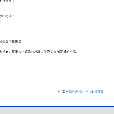
下列道路：
段山村道；
；
。
的情況下被拖走。
措施。駕車人士請保持忍讓，並遵從在場警員的指示。
返回新聞列表
返回頁首