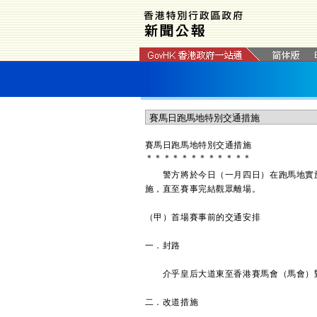
賽馬日跑馬地特別交通措施
＊
＊
＊
＊
＊
＊
＊
＊
＊
＊
＊
＊
警方將於今日（一月四日）在跑馬地實施
施，直至賽事完結觀眾離場。
（甲）首場賽事前的交通安排
一．封路
介乎皇后大道東至香港賽馬會（馬會）對
二．改道措施