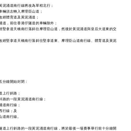
黃泥涌道南行線將改為單程北行；
車輛須左轉入摩理臣山道；
改經體育道及黃泥涌道；
涌道，前往香港仔隧道的車輛除外；
經堅拿道天橋南行落斜往摩理臣山道，然後於黃泥涌道與皇后大道東的交
改經堅拿道天橋南行落斜往堅拿道東、摩理臣山道南行線、體育道及黃泥
五分鐘開始封閉：
道上行斜路；
斜路的一段黃泥涌道南行線；
涌道南行線；
西行線；及
山道南行線。
道上行斜路的一段黃泥涌道南行線，將於最後一場賽事舉行前十分鐘開