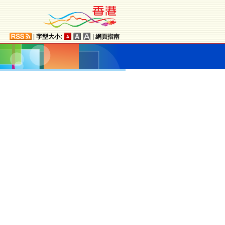
|
字型大小:
|
網頁指南