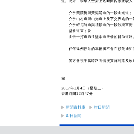
道。此外，學車人士於上述時間內禁止駛入
－ 介乎奕蔭街與黃泥涌道的一段山光道；
－ 介乎山村道與山光道上及下交界處的一
－ 介乎軒尼詩道與禮頓道的一段波斯富街
－ 堅拿道東；及
－ 由告士打道通往堅拿道天橋的輔助道路
任何違例停泊的車輛將不會在預先通知
警方會視乎當時路面情況實施封路及改道
完
2017年1月4日（星期三）
香港時間12時47分
新聞資料庫
昨日新聞
即日新聞