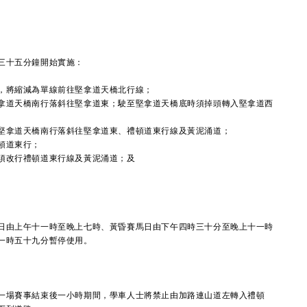
三十五分鐘開始實施：
，將縮減為單線前往堅拿道天橋北行線；
拿道天橋南行落斜往堅拿道東；駛至堅拿道天橋底時須掉頭轉入堅拿道西
堅拿道天橋南行落斜往堅拿道東、禮頓道東行線及黃泥涌道；
頓道東行；
須改行禮頓道東行線及黃泥涌道；及
由上午十一時至晚上七時、黃昏賽馬日由下午四時三十分至晚上十一時
一時五十九分暫停使用。
場賽事結束後一小時期間，學車人士將禁止由加路連山道左轉入禮頓