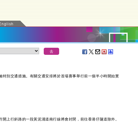
特別交通措施。有關交通安排將於首場賽事舉行前一個半小時開始實
開上行斜路的一段黃泥涌道南行線將會封閉，前往香港仔隧道除外。