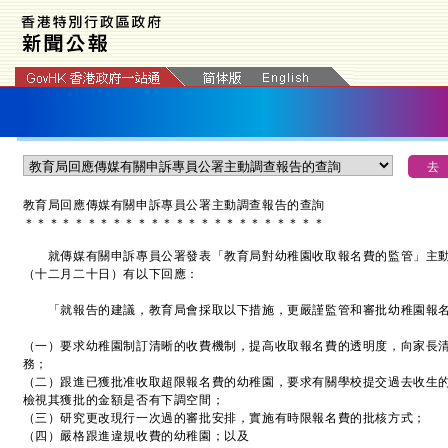
教育局回應傳媒有關申訴專員公署主動調查報告的查詢
＊
＊
＊
＊
＊
＊
＊
＊
＊
＊
＊
＊
＊
＊
＊
＊
＊
＊
＊
＊
＊
＊
＊
＊
就傳媒有關申訴專員公署發表「教育局對幼稚園收取報名費的監管」主動
（十二月二十日）有以下回應：
「就報告的建議，教育局會採取以下措施，更嚴謹監管和審批幼稚園報
（一）要求幼稚園制訂清晰的收費機制，提高收取報名費的透明度，向家長
務；
（二）跟進已獲批准收取超限報名費的幼稚園，要求有關學校提交過去收生
檢視其獲批的金額是否有下調空間；
（三）研究更改現行一次過的審批安排，實施有時限報名費的批核方式；
（四）嚴格跟進違規收費的幼稚園；以及