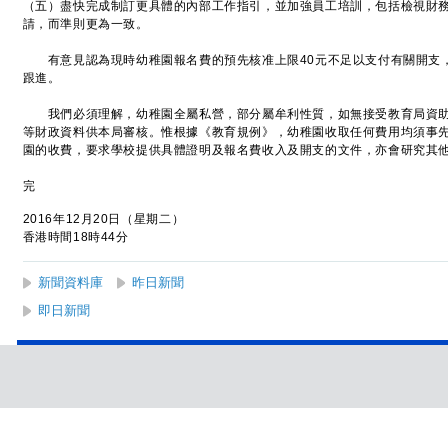
（五）盡快完成制訂更具體的內部工作指引，並加強員工培訓，包括檢視財
請，而準則更為一致。
有意見認為現時幼稚園報名費的預先核准上限40元不足以支付有關開支
跟進。
我們必須理解，幼稚園全屬私營，部分屬牟利性質，如無接受教育局資助
等財政資料供本局審核。惟根據《教育規例》，幼稚園收取任何費用均須事
園的收費，要求學校提供具體證明及報名費收入及開支的文件，亦會研究其
完
2016年12月20日（星期二）
香港時間18時44分
新聞資料庫
昨日新聞
即日新聞