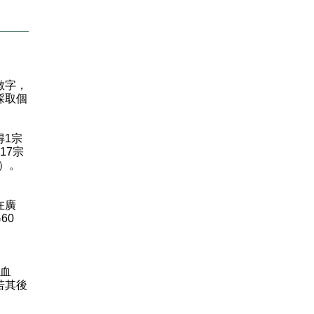
數字，
採取個
1宗
17宗
）。
在廣
60
血
若其後
。