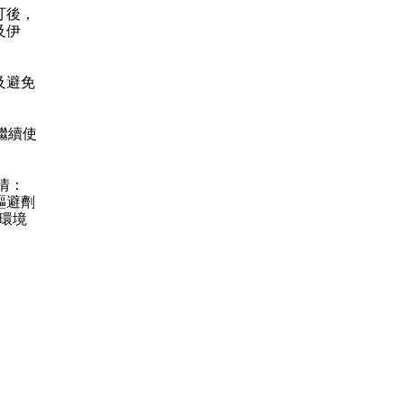
叮後，
及伊
及避免
繼續使
情：
驅避劑
環境