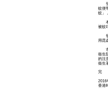
登革
蚊便
蚊」
本港
被蚊
發
用昆
市民
衞生
的注
衞生
完
201
香港時