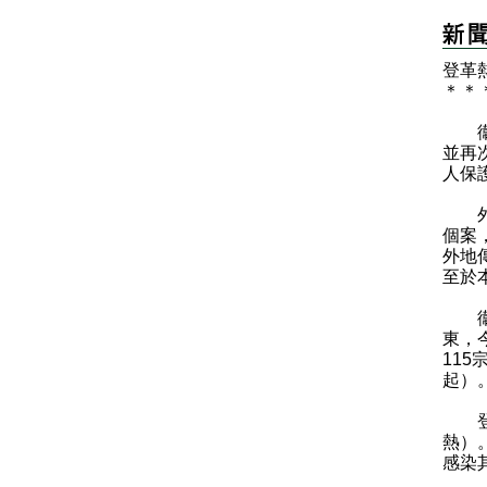
登革
＊
＊
衞生
並再
人保
外地
個案
外地
至於
衞生
東，
115
起）
登革
熱）
感染