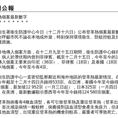
熱個案最新數字
＊
＊
＊
＊
＊
＊
＊
署衞生防護中心今日（十二月十六日）公布登革熱個案最新
次呼籲市民不論在本地或外遊，時刻保持環境衞生、防蚊控蚊及
護措施。
傳入個案方面，在十二月九至十五日期間，衞生防護中心錄得
，病人於潛伏期內曾到菲律賓。截至十二月十五日，今年至今的1
傳入個案主要來自印尼（36宗）、菲律賓（18宗）及泰國（18宗
本地個案，今年至今有4宗。
防護中心一直密切監察鄰近和海外地區的登革熱最新情況。
今年截至十二月十四日共錄得533宗。在亞洲，泰國今年至今錄得
宗個案，新加坡12 952宗（一月三日起），日本325宗（一月四日
。在美洲，最新數據顯示墨西哥今年至今錄得124 580宗個案。
熱病毒有4種血清型，各可引致登革熱及重症登革熱（登革出
。首次感染病情一般較輕，病癒後對該血清型會產生免疫力，但
其他血清型，出現重症登革熱的機會則較高，嚴重者可導致死亡