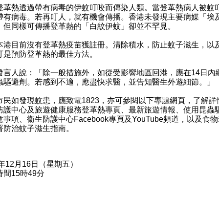
熱透過帶有病毒的伊蚊叮咬而傳染人類。當登革熱病人被蚊
帶有病毒。若再叮人，就有機會傳播。香港未發現主要病媒「埃
，但同樣可傳播登革熱的「白紋伊蚊」卻並不罕見。
目前沒有登革熱疫苗獲註冊。清除積水，防止蚊子滋生，以
叮是預防登革熱的最佳方法。
言人說：「除
一般措施
外，如從受影響地區回港，應在14日內
蟲驅避劑。若感到不適，應盡快求醫，並告知醫生外遊細節。」
如發現蚊患，應致電1823，亦可參閱以下專題網頁，了解詳
防護中心
及
旅遊健康服務
登革熱專頁、最新
旅遊情報
、
使用昆蟲
意事項
、衞生防護中心
Facebook專頁
及
YouTube頻道
，以及食物
署
防治蚊子滋生指南
。
6年12月16日（星期五）
間15時49分