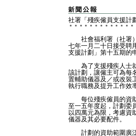
社
署
「殘疾僱員支援計
＊
＊
＊
＊
＊
＊
＊
＊
＊
＊
＊
＊
＊
社會福利署（社署）
七年一月二十日接受聘
支援計劃」第十五期的
為了支援殘疾人士就
該計劃，讓僱主可為每
置輔助儀器及／或改裝
執行職務及提升工作效
每位殘疾僱員的資助
至一五年度起，計劃委
以四萬元為限，考慮資
儀器及其必要配件。
計劃的資助範圍廣泛