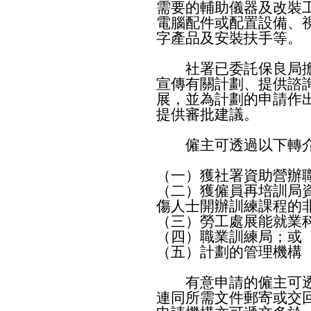
需要的輔助儀器及改裝
電腦配件或配置設備、
字產品及安裝扶手等。
社署已委託保良局擔
宣傳有關計劃、提供諮
展，並為計劃的申請作
提供審批建議。
僱主可透過以下轉介
（一）獲社署資助營辦
（二）獲僱員再培訓局
傷人士開辦訓練課程的
（三）勞工處展能就業
（四）職業訓練局；或
（五）計劃的管理機構
有意申請的僱主可透
連同所需文件郵寄或交