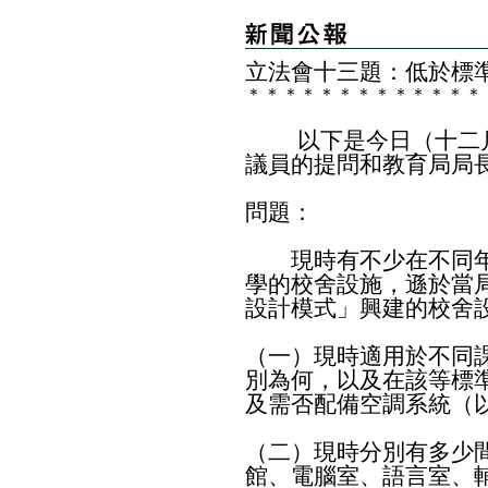
立法會十三題：低於標
＊
＊
＊
＊
＊
＊
＊
＊
＊
＊
＊
＊
＊
以下是今日（十二月
議員的提問和教育局局
問題：
現時有不少在不同年
學的校舍設施，遜於當局
設計模式」興建的校舍
（一）現時適用於不同
別為何，以及在該等標
及需否配備空調系統（
（二）現時分別有多少
館、電腦室、語言室、