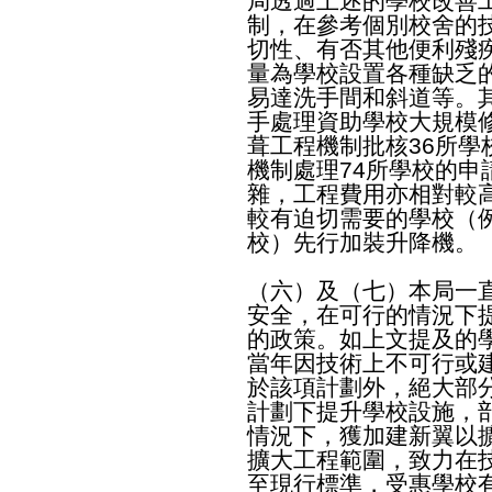
局透過上述的學校改善
制，在參考個別校舍的
切性、有否其他便利殘
量為學校設置各種缺乏
易達洗手間和斜道等。
手處理資助學校大規模
葺工程機制批核36所
機制處理74所學校的
雜，工程費用亦相對較
較有迫切需要的學校（
校）先行加裝升降機。
（六）及（七）本局一
安全，在可行的情況下
的政策。如上文提及的
當年因技術上不可行或
於該項計劃外，絕大部
計劃下提升學校設施，
情況下，獲加建新翼以
擴大工程範圍，致力在
至現行標準，受惠學校有