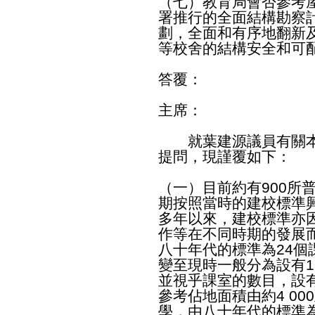
（七）教育局會否參考
署推行的全面結構勘察
劃，全面和有序地翻新
等校舍的結構安全和可
答覆：
主席：
就葉建源議員有關本
提問，現謹覆如下：
（一）目前約有900所
期按照當時的建校標準
多年以來，建校標準亦
作等在不同時期的發展
八十年代的標準為24
變至現時一般分為設有18
並視乎課室的數目，設有
參考佔地面積由約4 00
學，由八十年代的標準為