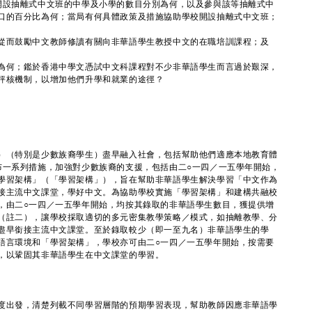
開設抽離式中文班的中學及小學的數目分別為何，以及參與該等抽離式中
口的百分比為何；當局有何具體政策及措施協助學校開設抽離式中文班；
從而鼓勵中文教師修讀有關向非華語學生教授中文的在職培訓課程；及
為何；鑑於香港中學文憑試中文科課程對不少非華語學生而言過於艱深，
評核機制，以增加他們升學和就業的途徑？
（特別是少數族裔學生）盡早融入社會，包括幫助他們適應本地教育體
布一系列措施，加強對少數族裔的支援，包括由二○一四／一五學年開始，
學習架構」（「學習架構」），旨在幫助非華語學生解決學習「中文作為
接主流中文課堂，學好中文。為協助學校實施「學習架構」和建構共融校
，由二○一四／一五學年開始，均按其錄取的非華語學生數目，獲提供增
（註二），讓學校採取適切的多元密集教學策略／模式，如抽離教學、分
盡早銜接主流中文課堂。至於錄取較少（即一至九名）非華語學生的學
語言環境和「學習架構」，學校亦可由二○一四／一五學年開始，按需要
，以鞏固其非華語學生在中文課堂的學習。
度出發，清楚列載不同學習層階的預期學習表現，幫助教師因應非華語學