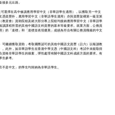
銜接多元出路。
可選擇在高中修讀應用學習中文（非華語學生適用），以獲取另一中文
文憑資歷外，應用學習中文（非華語學生適用）亦與資歷架構第一級至第
（教資會）資助院校及絕大部分專上院校均接納應用學習中文（非華語學
報讀課程所需的其他中國語文科資歷的基本等級要求。就業方面，公務員
用）的「達標」和「達標並表現優異」成績為符合有關公務員職級的中文
可繼續獲取資助，考取國際認可的其他中國語文資歷（註六）以報讀教
）。此外，如非華語學生在香港中學文憑（中國語文科）考試中未能取得
合資格非華語學生的個案，彈性處理有關中國語文科成績方面的要求。有
學生參考。
言不是中文」的學生均歸納為非華語學生。