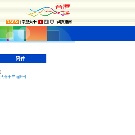
|
字型大小:
|
網頁指南
附件
立法會十三題附件