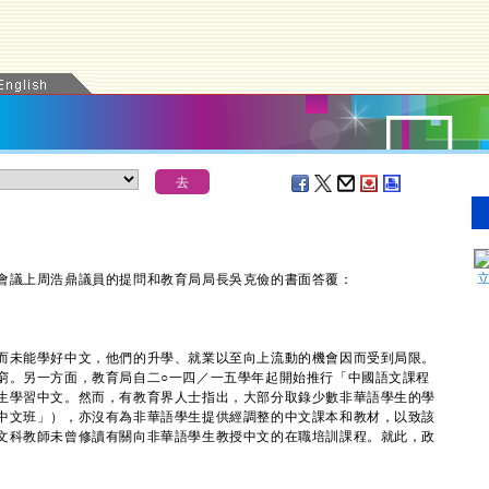
議上周浩鼎議員的提問和教育局局長吳克儉的書面答覆：
未能學好中文，他們的升學、就業以至向上流動的機會因而受到局限。
窮。另一方面，教育局自二○一四／一五學年起開始推行「中國語文課程
生學習中文。然而，有教育界人士指出，大部分取錄少數非華語學生的學
中文班」），亦沒有為非華語學生提供經調整的中文課本和教材，以致該
文科教師未曾修讀有關向非華語學生教授中文的在職培訓課程。就此，政