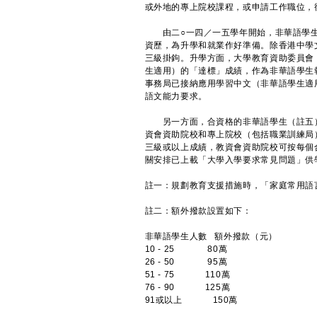
或外地的專上院校課程，或申請工作職位，
由二○一四／一五學年開始，非華語學生
資歷，為升學和就業作好準備。除香港中學
三級掛鉤。升學方面，大學教育資助委員會
生適用）的「達標」成績，作為非華語學生
事務局已接納應用學習中文（非華語學生適
語文能力要求。
另一方面，合資格的非華語學生（註五）
資會資助院校和專上院校（包括職業訓練局
三級或以上成績，教資會資助院校可按每個
關安排已上載「大學入學要求常見問題」供
註一：規劃教育支援措施時，「家庭常用語
註二：額外撥款設置如下：
非華語學生人數 額外撥款（元）
10 - 25 80萬
26 - 50 95萬
51 - 75 110萬
76 - 90 125萬
91或以上 150萬