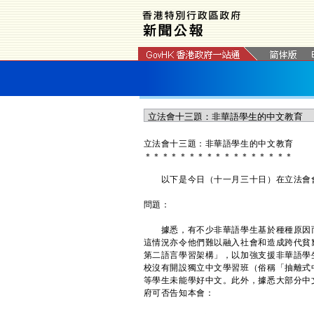
立法會十三題：非華語學生的中文教育
＊
＊
＊
＊
＊
＊
＊
＊
＊
＊
＊
＊
＊
＊
＊
＊
＊
以下是今日（十一月三十日）在立法會會
問題：
據悉，有不少非華語學生基於種種原因而
這情況亦令他們難以融入社會和造成跨代貧
第二語言學習架構」，以加強支援非華語學
校沒有開設獨立中文學習班（俗稱「抽離式
等學生未能學好中文。此外，據悉大部分中
府可否告知本會：