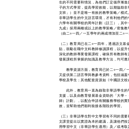
生的不同需要和情況，為他們訂定循序漸進
子的方式學習，提高學習效能，以期協助非
文班」）並不是唯一有效的教學策略／模式
非華語學生的中文語言環境，才有利他們的
六學年有關學校的周年計劃（註三），其中
九成）採用兩種或以上的教學策略／密集教
（由二○一四／一五學年約兩成增加至二○
（二）教育局已在二○一四年，透過語文基
貼，鼓勵在職中文科教師修讀課程，以提升
深化的教師專業發展課程，確保所有教師有
發展課程所掌握的知識及教學方法，均可應
教學資源方面，教育局已於二○一四／一
又提供第二語言學與教參考資料，包括涵蓋
學校及學生；其他配套資源如《中國語文校
此外，教育局一直為錄取非華語學生的學
支援，以及由教育發展基金資助的「大學－
師）計劃」，以配合申請有關服務學校的實
效，並幫助他們順利銜接各階段的學習。
（三）非華語學生對中文學習有不同的需要
文課堂提出以實證為本的建議，及讓他們按
用學習中文（非華語學生適用）及／或考取