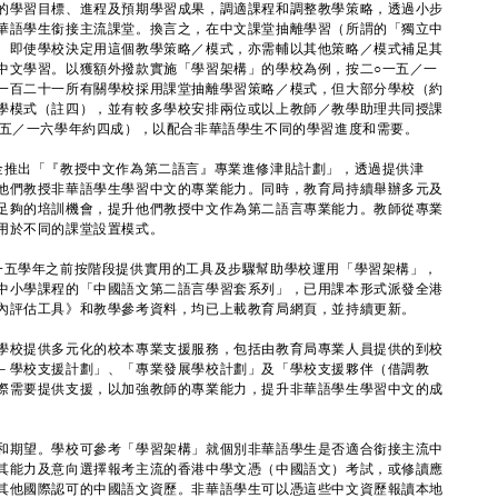
的學習目標、進程及預期學習成果，調適課程和調整教學策略，透過小步
華語學生銜接主流課堂。換言之，在中文課堂抽離學習（所謂的「獨立中
。即使學校決定用這個教學策略／模式，亦需輔以其他策略／模式補足其
中文學習。以獲額外撥款實施「學習架構」的學校為例，按二○一五／一
一百二十一所有關學校採用課堂抽離學習策略／模式，但大部分學校（約
學模式（註四），並有較多學校安排兩位或以上教師／教學助理共同授課
一五／一六學年約四成），以配合非華語學生不同的學習進度和需要。
金推出「『教授中文作為第二語言』專業進修津貼計劃」，透過提供津
他們教授非華語學生學習中文的專業能力。同時，教育局持續舉辦多元及
足夠的培訓機會，提升他們教授中文作為第二語言專業能力。教師從專業
用於不同的課堂設置模式。
五學年之前按階段提供實用的工具及步驟幫助學校運用「學習架構」，
中小學課程的「中國語文第二語言學習套系列」，已用課本形式派發全港
內評估工具》和教學參考資料，均已上載教育局網頁，並持續更新。
校提供多元化的校本專業支援服務，包括由教育局專業人員提供的到校
－學校支援計劃」、「專業發展學校計劃」及「學校支援夥伴（借調教
際需要提供支援，以加強教師的專業能力，提升非華語學生學習中文的成
和期望。學校可參考「學習架構」就個別非華語學生是否適合銜接主流中
其能力及意向選擇報考主流的香港中學文憑（中國語文）考試，或修讀應
其他國際認可的中國語文資歷。非華語學生可以憑這些中文資歷報讀本地