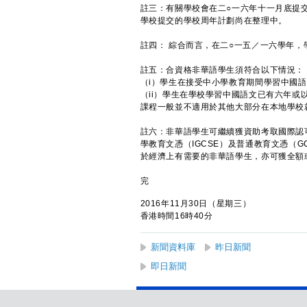
註三：有關學校會在二○一六年十一月底提
學校提交的學校周年計劃尚在整理中。
註四： 綜合而言，在二○一五／一六學年
註五：合資格非華語學生須符合以下情況：
（i）學生在接受中小學教育期間學習中國
（ii）學生在學校學習中國語文已有六年
課程一般並不適用於其他大部分在本地學校
註六：非華語學生可繼續獲資助考取國際認
學教育文憑（IGCSE）及普通教育文憑（
於經濟上有需要的非華語學生，亦可獲全額
完
2016年11月30日（星期三）
香港時間16時40分
新聞資料庫
昨日新聞
即日新聞