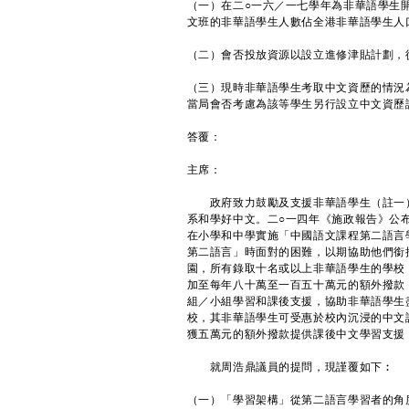
（一）在二○一六／一七學年為非華語學生
文班的非華語學生人數佔全港非華語學生人
（二）會否投放資源以設立進修津貼計劃，
（三）現時非華語學生考取中文資歷的情況
當局會否考慮為該等學生另行設立中文資歷
答覆：
主席：
政府致力鼓勵及支援非華語學生（註一）
系和學好中文。二○一四年《施政報告》公
在小學和中學實施「中國語文課程第二語言
第二語言」時面對的困難，以期協助他們銜
園，所有錄取十名或以上非華語學生的學校
加至每年八十萬至一百五十萬元的額外撥款
組／小組學習和課後支援，協助非華語學生
校，其非華語學生可受惠於校內沉浸的中文
獲五萬元的額外撥款提供課後中文學習支援
就周浩鼎議員的提問，現謹覆如下︰
（一）「學習架構」從第二語言學習者的角