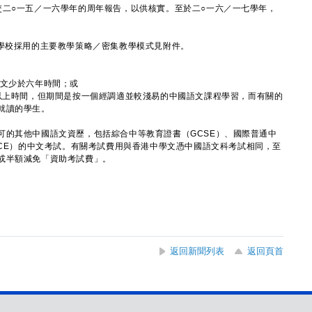
交二○一五／一六學年的周年報告，以供核實。至於二○一六／一七學年，
，學校採用的主要教學策略／密集教學模式見附件。
語文少於六年時間；或
或以上時間，但期間是按一個經調適並較淺易的中國語文課程學習，而有關的
就讀的學生。
可的其他中國語文資歷，包括綜合中等教育證書（GCSE）、國際普通中
GCE）的中文考試。有關考試費用與香港中學文憑中國語文科考試相同，至
或半額減免「資助考試費」。
返回新聞列表
返回頁首