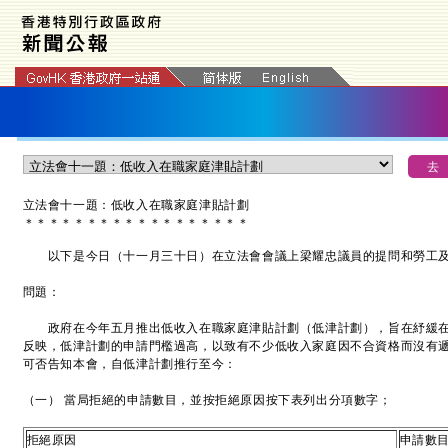
立法會十一題：低收入在職家庭津貼計劃
＊
＊
＊
＊
＊
＊
＊
＊
＊
＊
＊
＊
＊
＊
＊
＊
＊
＊
以下是今日（十一月三十日）在立法會會議上梁耀忠議員的提問和勞工及
問題：
政府在今年五月推出低收入在職家庭津貼計劃（低津計劃），旨在紓緩在
反映，低津計劃的申請門檻過高，以致有不少低收入家庭因不合資格而沒有
可否告知本會，自低津計劃推行至今：
（一） 當局拒絕的申請數目，並按拒絕原因按下表列出分項數字；
拒絕原因
申請數