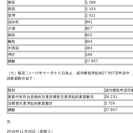
東區
1 288
西貢
1 103
荃灣
1 011
油尖旺
941
大埔
827
南區
622
離島
604
中西區
383
灣仔
166
總數
27 957
（七）截至二○一六年十一月十八日為止，成功獲批津貼的27 957宗申請
請家庭劃分如下︰
類別
成功獲批申請宗
家庭中有符合資格的兒童並獲發兒童津貼的家庭數目
26 231
沒獲發兒童津貼的家庭數目
1 726
總數
27 957
完
2016年11月30日（星期三）