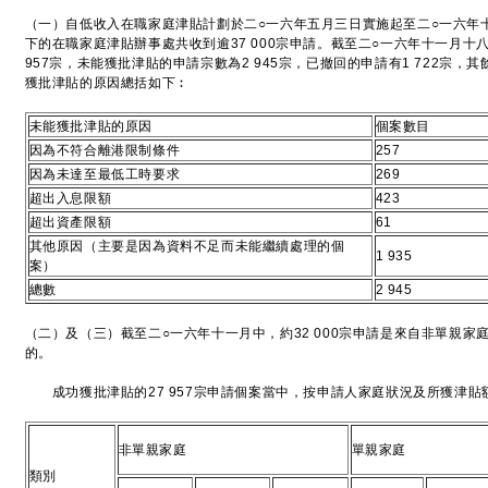
（一）自低收入在職家庭津貼計劃於二○一六年五月三日實施起至二○一六年
下的在職家庭津貼辦事處共收到逾37 000宗申請。截至二○一六年十一月十
957宗，未能獲批津貼的申請宗數為2 945宗，已撤回的申請有1 722宗，其
獲批津貼的原因總括如下︰
未能獲批津貼的原因
個案數目
因為不符合離港限制條件
257
因為未達至最低工時要求
269
超出入息限額
423
超出資產限額
61
其他原因（主要是因為資料不足而未能繼續處理的個
1 935
案）
總數
2 945
（二）及（三）截至二○一六年十一月中，約32 000宗申請是來自非單親家庭
的。
成功獲批津貼的27 957宗申請個案當中，按申請人家庭狀況及所獲津貼
非單親家庭
單親家庭
類別