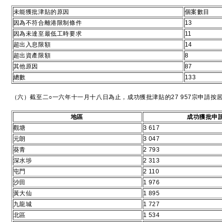
未能獲批津貼的原因
個案數目
因為不符合離港限制條件
13
因為未達至最低工時要求
11
超出入息限額
14
超出資產限額
8
其他原因
87
總數
133
（六）截至二○一六年十一月十八日為止，成功獲批津貼的27 957宗申請按
地區
成功獲批申
觀塘
3 617
元朗
3 047
葵青
2 793
深水埗
2 313
屯門
2 110
沙田
1 976
黃大仙
1 895
九龍城
1 727
北區
1 534