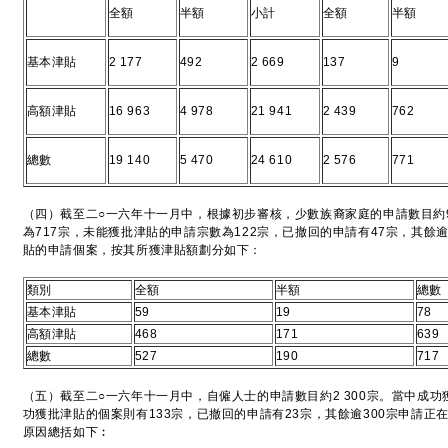
全額
半額
小計
全額
半額
基本津貼
2 177
492
2 669
137
9
高額津貼
16 963
4 978
21 941
2 439
762
總數
19 140
5 470
24 610
2 576
771
（四）截至二○一六年十一月中，根據初步審核，少數族裔家庭的申請數目約
為717宗，未能獲批津貼的申請宗數為122宗，已撤回的申請有47宗，其餘
貼的申請個案，按其所獲津貼額劃分如下：
類別
全額
半額
總數
基本津貼
59
19
78
高額津貼
468
171
639
總數
527
190
717
（五）截至二○一六年十一月中，自僱人士的申請數目約2 300宗。當中成功獲
功獲批津貼的個案則有133宗，已撤回的申請有23宗，其餘逾300宗申請
原因總括如下︰