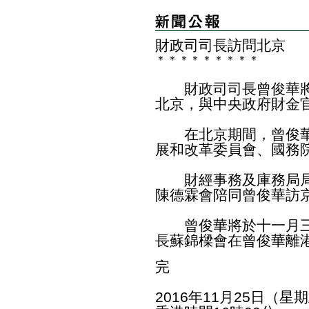
財政司司長訪問北京
＊
＊
＊
＊
＊
＊
＊
＊
＊
財政司司長曾俊華將
北京，與中央政府財金
在北京期間，曾俊華
展和改革委員會、國務
財經事務及庫務局局
陳德霖會陪同曾俊華訪
曾俊華將於十一月三
長蘇錦樑會在曾俊華離
完
2016年11月25日（星