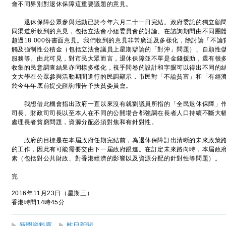
會不同界別對退休保障這重要議題的意見。
退休保障公眾參與活動已於今年六月二十一日完結。政府委託的獨立顧問
同渠道所收到的意見，包括立法會小組委員會的討論、在諮詢期間由不同團
超過18 000份書面意見。我們收到的意見非常廣泛及多樣化，除討論「不
觸及強制性公積金（包括立法會議員上星期辯論的「對沖」問題）、自願性
服務等。由此可見，對市民大眾而言，退休保障並不單是金錢援助，還有很
收集的民意調查結果亦同樣多樣化，視乎問卷的設計和字眼可以得出不同的
文大學在公眾參與活動期間進行的民調顯示，市民對「不論貧富」和「有經
於今年年底前提交諮詢報告予扶貧委員會。
我想借此機會指出政府一直以來沒有就劉議員所指的「全民退休保障」作
司長、財政司司長以至本人在不同的公開場合都強調在長者人口持續不斷大
處理長者貧窮問題，資源分配必須對焦和有針對性。
政府的目標是在本屆政府任期完結前，為退休保障訂出清晰的未來政策路
的工作，因此有可能需要交由下一屆政府跟進。在訂定未來路向時，本屆政
素（包括對公共財政、對香港經濟的影響以及資源分配的針對性等問題）。
完
2016年11月23日（星期三）
香港時間14時45分
新聞資料庫
昨日新聞