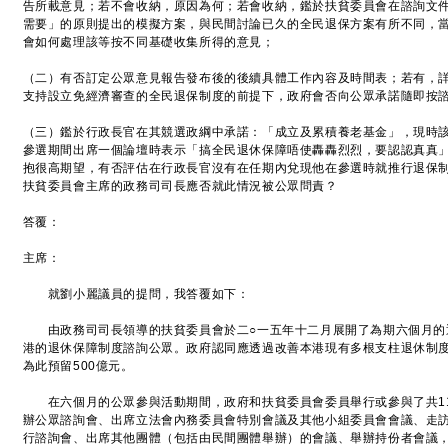
告所載意見；若不會收納，原因為何；若會收納，鑑於扶貧委員會在諮詢文件
需要」的原則提出的模擬方案，與民間討論已久的全民退保方案有所不同，
會如何處理該等按不同基礎收集所得的意見；
（二）有否訂定公眾意見報告發布後的後續具體工作內容及時間表；若有，
支持設立免經濟審查的全民退保制度的前提下，政府會否向公眾承諾隨即按
（三）鑑於行政長官在其競選政綱中承諾：「成立及累積養老基金」，現時
參選期間出席一個論壇時表示「搞全民退休保障唔使轟轟烈烈，要認認真真
抱很高期望，有否評估在行政長官沒有在任期內兌現他在參選時就推行退保
扶貧委員會主席的政務司司長應否就此情況被公眾問責？
答覆：
主席：
就劉小麗議員的提問，我答覆如下：
由政務司司長領導的扶貧委員會於二○一五年十二月展開了為期六個月的
港的退休保障制度諮詢公眾。政府認同應透過改善本港現有多根支柱退休制
為此預留500億元。
在六個月的公眾參與活動期間，政府和扶貧委員會委員舉行或參與了共11
辦公眾諮詢會、出席立法會內務委員會特別會議及其他小組委員會會議、走
行諮詢會、出席其他團體（包括由民間團體舉辦）的會議、舉辦持份者會議