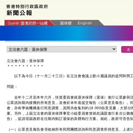
立法會六題：退休保障
＊
＊
＊
＊
＊
＊
＊
＊
＊
＊
以下為今日（十一月二十三日）在立法會會議上劉小麗議員的提問和勞工
問題：
去年十二月至本年六月，扶貧委員會就退休保障（退保）進行公眾參與活
公眾諮詢期內接獲的所有意見，並會於本年底提交報告（公眾意見報告）。
會，亦有學術機構進行民意調查，其間共收集到約18 000份意見書，大部
案。另外，上屆立法會的退休保障事宜小組委員會曾就此議題進行多次公聽
告），促請現屆政府在任期內制訂退保的具體執行方案。就此，政府可否告
（一）公眾意見報告會否收納所有民間團體諮詢和民意調查所得意見、上述18