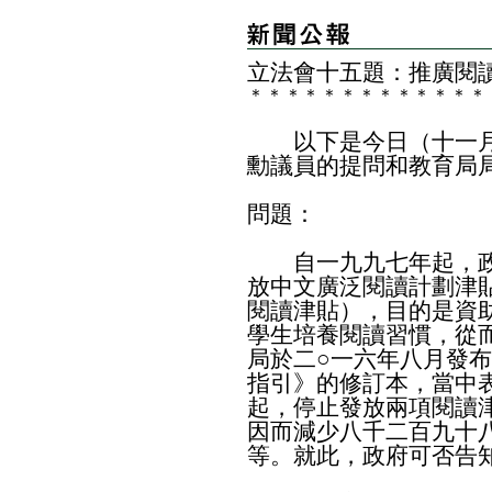
立法會十五題：推廣閱
＊
＊
＊
＊
＊
＊
＊
＊
＊
＊
＊
＊
＊
以下是今日（十一月
勳議員的提問和教育局
問題：
自一九九七年起，政
放中文廣泛閱讀計劃津
閱讀津貼），目的是資
學生培養閱讀習慣，從
局於二○一六年八月發
指引》的修訂本，當中
起，停止發放兩項閱讀
因而減少八千二百九十
等。就此，政府可否告