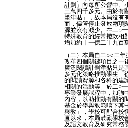
計劃」向每所公營中、
三萬四千多元。由於有
筆津貼」，故本局沒有
而，儘管停止發放兩項
源並沒有減少。在二○
特殊教育的經常撥款相
增加約十一億二千九百
（二）本局自二○○二
改革四個關鍵項目之一
廣泛閱讀計劃津貼只是
多元化策略推動學生「
的閱讀資源和各科的建
相關的活動等。於二○
專業發展課程中，加強
內容，以助推動有關的
基金於學與教範疇下其
與教」，學校可配合校
直以來，本局鼓勵學校
及語文教育及研究常務