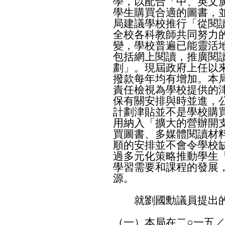
學，以配合「中、英文
學生購買合適的圖書，
局建議學校推行「從閱
全校各科教師共同努力
變，學校普遍已能靈活
包括網上閱讀，推廣閱
劃」。現屆政府上任以
撥款每年均有增加。本
責任檢視為學校提供的
保有關安排與時並進，
計劃津貼並不是學校購
用納入「擴大的營辦開
買圖書、多媒體閱讀材
順的安排並不會令學校
過多元化策略推動學生
學習需要和課程的發展
源。
就劉國勳議員提出的
（一）本局在二○一五