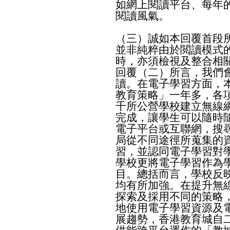
如網上閱讀平台、每年
閱讀風氣。
（三）誠如本回覆首段
並非純粹由於閲讀模式
時，亦須檢視及整合相
回覆（二）所言，我們
讀。在電子學習方面，
教育策略」一年多，各
千所公營學校建立無線
完成，讓學生可以隨時
電子平台或互聯網，搜
局從不同途徑所蒐集的
習，並認同電子學習對
學校更將電子學習作為
目。總括而言，學校反
均有所加強。在提升無
探索及採用不同的策略
地使用電子學習資源及
展趨勢，香港教育城自